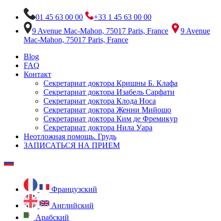
01 45 63 00 00
+33 1 45 63 00 00
9 Avenue Mac-Mahon, 75017 Paris, France
9 Avenue
Mac-Mahon, 75017 Paris, France
Blog
FAQ
Контакт
Секретариат доктора Кришны Б. Клафа
Секретариат доктора Изабель Сарфати
Секретариат доктора Клода Носа
Секретариат доктора Женни Мийошо
Секретариат доктора Ким де Фремикур
Секретариат доктора Нила Уара
Неотложная помощь. Грудь
ЗАПИСАТЬСЯ НА ПРИЕМ
Французский
Английский
Арабский