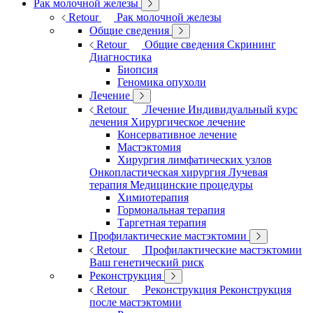
Рак молочной железы
Retour
Рак молочной железы
Общие сведения
Retour
Общие сведения
Скрининг
Диагностика
Биопсия
Геномика опухоли
Лечение
Retour
Лечение
Индивидуальный курс
лечения
Хирургическое лечение
Консервативное лечение
Мастэктомия
Хирургия лимфатических узлов
Онкопластическая хирургия
Лучевая
терапия
Медицинские процедуры
Химиотерапия
Гормональная терапия
Таргетная терапия
Профилактические мастэктомии
Retour
Профилактические мастэктомии
Ваш генетический риск
Реконструкция
Retour
Реконструкция
Реконструкция
после мастэктомии