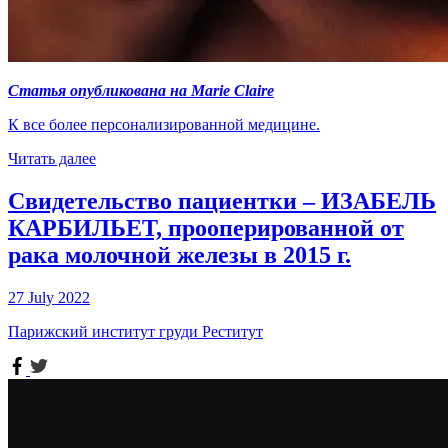
Статья опубликована на Marie Claire
К все более персонализированной медицине.
Читать далее
Свидетельство пациентки – ИЗАБЕЛЬ
КАРБИЛЬЕТ, прооперированной от
рака молочной железы в 2015 г.
27 July 2022
Парижский институт груди Реститут