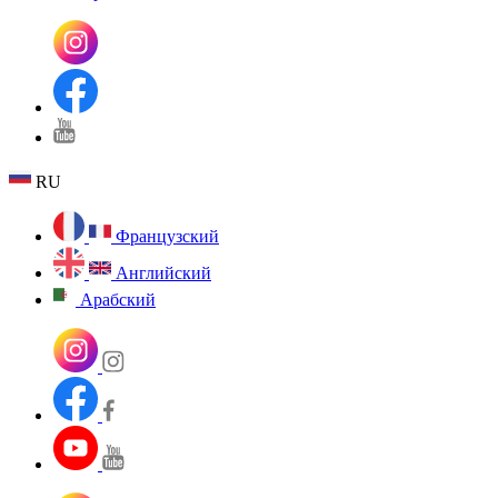
RU
Французский
Английский
Арабский