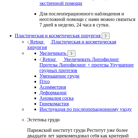
экстренной помощи
Для послеоперационного наблюдения и
неотложной помощи с нами можно связаться
7 дней в неделю, 24 часа в сутки.
Пластическая и косметическая хирургия
Retour
Пластическая и косметическая
хирургия
Увеличивать
Retour
Увеличивать
Липофилинг
Протезы
Липофилинг + протезы
Улучшение
грудных протезов
Уменьшение груди
Птоз
Асимметрия
Деформации
Аномалия соска
Гинекомастия
Инструкция по послеоперационному уходу
Эстетика груди
Парижский институт груди Реститут уже более
двадцати лет зарекомендовал себя как критерий