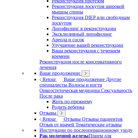
Реконструкция протезом
Реконструкция лоскутом широкой
мышцы спины
Реконструкция DIEP или свободным
лоскутом
Липофилинг в реконструкции
Эксклюзивный липофилинг
Ареола и сосок
Улучшение вашей реконструкции
Ваша реконструкция с течением
времени
Реконструкция после консервативного
лечения
Ваше продолжение
Retour
Ваше продолжение
Другие
специалисты
Волосы и ногти
Онкоэстетическая медицина
Сексуальность
После рака
Жить по-прежнему
Родить ребенка
Отзывы
Retour
Отзывы
Отзывы пациентов
Отзыв от врачей
Тематические отзывы
Инструкции по послеоперационному уходу
Рак молочной железы
Прием для