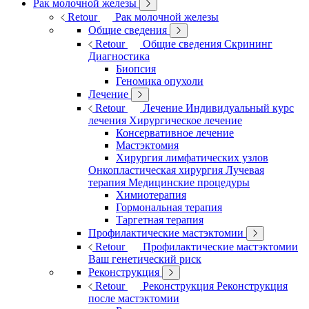
Рак молочной железы
Retour
Рак молочной железы
Общие сведения
Retour
Общие сведения
Скрининг
Диагностика
Биопсия
Геномика опухоли
Лечение
Retour
Лечение
Индивидуальный курс
лечения
Хирургическое лечение
Консервативное лечение
Мастэктомия
Хирургия лимфатических узлов
Онкопластическая хирургия
Лучевая
терапия
Медицинские процедуры
Химиотерапия
Гормональная терапия
Таргетная терапия
Профилактические мастэктомии
Retour
Профилактические мастэктомии
Ваш генетический риск
Реконструкция
Retour
Реконструкция
Реконструкция
после мастэктомии