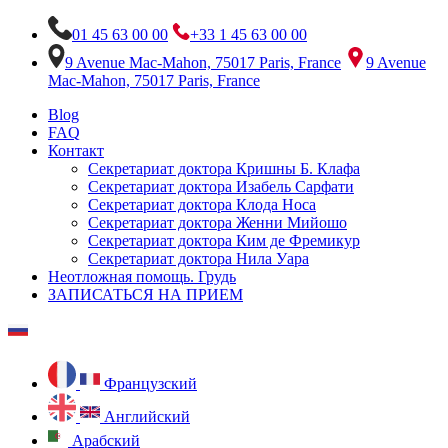
01 45 63 00 00
+33 1 45 63 00 00
9 Avenue Mac-Mahon, 75017 Paris, France
9 Avenue
Mac-Mahon, 75017 Paris, France
Blog
FAQ
Контакт
Секретариат доктора Кришны Б. Клафа
Секретариат доктора Изабель Сарфати
Секретариат доктора Клода Носа
Секретариат доктора Женни Мийошо
Секретариат доктора Ким де Фремикур
Секретариат доктора Нила Уара
Неотложная помощь. Грудь
ЗАПИСАТЬСЯ НА ПРИЕМ
Французский
Английский
Арабский