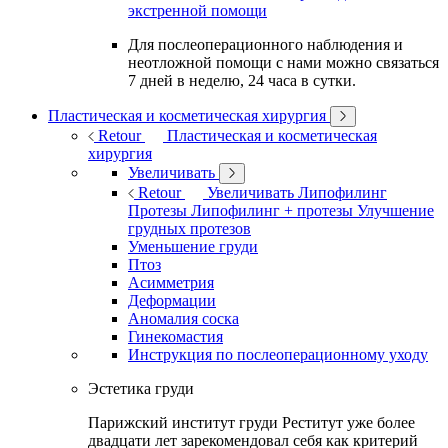
экстренной помощи
Для послеоперационного наблюдения и
неотложной помощи с нами можно связаться
7 дней в неделю, 24 часа в сутки.
Пластическая и косметическая хирургия
Retour
Пластическая и косметическая
хирургия
Увеличивать
Retour
Увеличивать
Липофилинг
Протезы
Липофилинг + протезы
Улучшение
грудных протезов
Уменьшение груди
Птоз
Асимметрия
Деформации
Аномалия соска
Гинекомастия
Инструкция по послеоперационному уходу
Эстетика груди
Парижский институт груди Реститут уже более
двадцати лет зарекомендовал себя как критерий