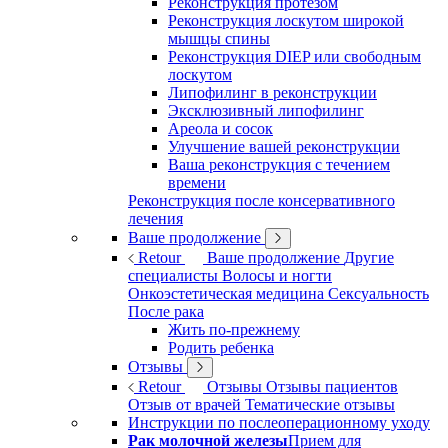
Реконструкция протезом
Реконструкция лоскутом широкой
мышцы спины
Реконструкция DIEP или свободным
лоскутом
Липофилинг в реконструкции
Эксклюзивный липофилинг
Ареола и сосок
Улучшение вашей реконструкции
Ваша реконструкция с течением
времени
Реконструкция после консервативного
лечения
Ваше продолжение
Retour
Ваше продолжение
Другие
специалисты
Волосы и ногти
Онкоэстетическая медицина
Сексуальность
После рака
Жить по-прежнему
Родить ребенка
Отзывы
Retour
Отзывы
Отзывы пациентов
Отзыв от врачей
Тематические отзывы
Инструкции по послеоперационному уходу
Рак молочной железы
Прием для