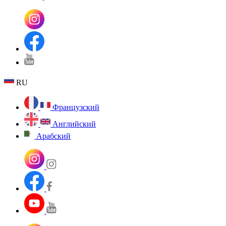
RU
Французский
Английский
Арабский