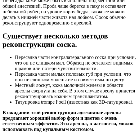
Пересадка кожи может быть выполнена под местной или
общей анестезией. Проба чаще берется в паху и оставляет
небольшой рубец на уровне корня бедра, также ее можно
делать в нижней части живота над лобком. Сосок обычно
реконструируют одновременно с ареолой.
Существует несколько методов
реконструкции соска.
Пересадка части контралатерального соска при условии,
что он не слишком мал. Образец не оставляет видимых
шрамов или потери чувствительности.
Пересадка части малых половых губ при условии, что
они не слишком маленькие и совместимы по цвету.
Местный лоскут, кожа молочной железы в области
ареолы свернута на себя. В этом случае ареолу придется
реконструировать кожным трансплантатом.
Татуировка trompe l’oeil (известная как 3D-татуировка).
В ожидании этой реконструкции адгезивные ареолы
предлагают хороший выбор форм и цветов с очень
естественным эффектом. Эти ареолы, в частности, можно
использовать под купальным костюмом.