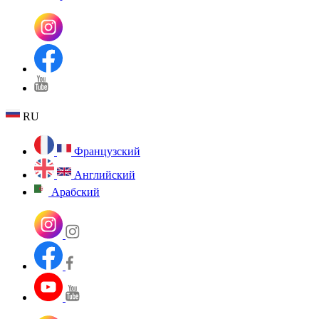
RU
Французский
Английский
Арабский