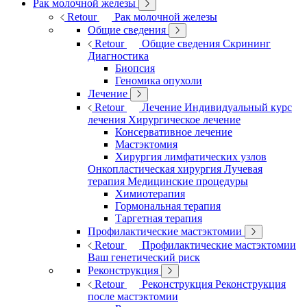
Рак молочной железы
Retour
Рак молочной железы
Общие сведения
Retour
Общие сведения
Скрининг
Диагностика
Биопсия
Геномика опухоли
Лечение
Retour
Лечение
Индивидуальный курс
лечения
Хирургическое лечение
Консервативное лечение
Мастэктомия
Хирургия лимфатических узлов
Онкопластическая хирургия
Лучевая
терапия
Медицинские процедуры
Химиотерапия
Гормональная терапия
Таргетная терапия
Профилактические мастэктомии
Retour
Профилактические мастэктомии
Ваш генетический риск
Реконструкция
Retour
Реконструкция
Реконструкция
после мастэктомии