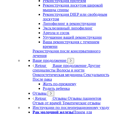
Реконструкция протезом
Реконструкция лоскутом широкой
мышцы спины
Реконструкция DIEP или свободным
лоскутом
Липофилинг в реконструкции
Эксклюзивный липофилинг
Ареола и сосок
Улучшение вашей реконструкции
Ваша реконструкция с течением
времени
Реконструкция после консервативного
лечения
Ваше продолжение
Retour
Ваше продолжение
Другие
специалисты
Волосы и ногти
Онкоэстетическая медицина
Сексуальность
После рака
Жить по-прежнему
Родить ребенка
Отзывы
Retour
Отзывы
Отзывы пациентов
Отзыв от врачей
Тематические отзывы
Инструкции по послеоперационному уходу
Рак молочной железы
Прием для