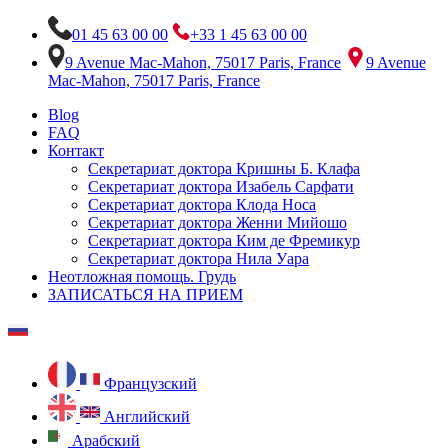
01 45 63 00 00
+33 1 45 63 00 00
9 Avenue Mac-Mahon, 75017 Paris, France
9 Avenue
Mac-Mahon, 75017 Paris, France
Blog
FAQ
Контакт
Секретариат доктора Кришны Б. Клафа
Секретариат доктора Изабель Сарфати
Секретариат доктора Клода Носа
Секретариат доктора Женни Мийошо
Секретариат доктора Ким де Фремикур
Секретариат доктора Нила Уара
Неотложная помощь. Грудь
ЗАПИСАТЬСЯ НА ПРИЕМ
Французский
Английский
Арабский