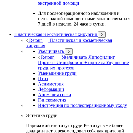
экстренной помощи
Для послеоперационного наблюдения и
неотложной помощи с нами можно связаться
7 дней в неделю, 24 часа в сутки.
Пластическая и косметическая хирургия
Retour
Пластическая и косметическая
хирургия
Увеличивать
Retour
Увеличивать
Липофилинг
Протезы
Липофилинг + протезы
Улучшение
грудных протезов
Уменьшение груди
Птоз
Асимметрия
Деформации
Аномалия соска
Гинекомастия
Инструкция по послеоперационному уходу
Эстетика груди
Парижский институт груди Реститут уже более
двадцати лет зарекомендовал себя как критерий