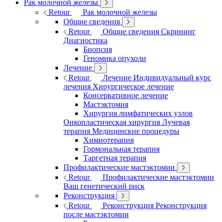
Рак молочной железы
Retour
Рак молочной железы
Общие сведения
Retour
Общие сведения
Скрининг
Диагностика
Биопсия
Геномика опухоли
Лечение
Retour
Лечение
Индивидуальный курс
лечения
Хирургическое лечение
Консервативное лечение
Мастэктомия
Хирургия лимфатических узлов
Онкопластическая хирургия
Лучевая
терапия
Медицинские процедуры
Химиотерапия
Гормональная терапия
Таргетная терапия
Профилактические мастэктомии
Retour
Профилактические мастэктомии
Ваш генетический риск
Реконструкция
Retour
Реконструкция
Реконструкция
после мастэктомии