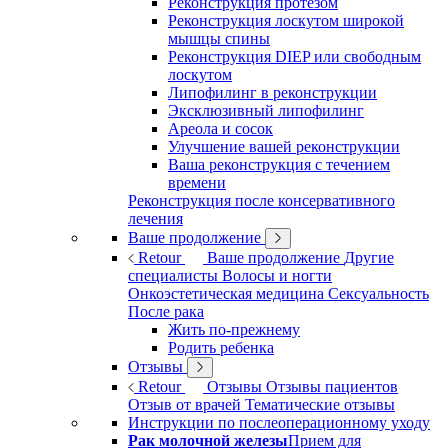
Реконструкция протезом
Реконструкция лоскутом широкой
мышцы спины
Реконструкция DIEP или свободным
лоскутом
Липофилинг в реконструкции
Эксклюзивный липофилинг
Ареола и сосок
Улучшение вашей реконструкции
Ваша реконструкция с течением
времени
Реконструкция после консервативного
лечения
Ваше продолжение
Retour
Ваше продолжение
Другие
специалисты
Волосы и ногти
Онкоэстетическая медицина
Сексуальность
После рака
Жить по-прежнему
Родить ребенка
Отзывы
Retour
Отзывы
Отзывы пациентов
Отзыв от врачей
Тематические отзывы
Инструкции по послеоперационному уходу
Рак молочной железы
Прием для