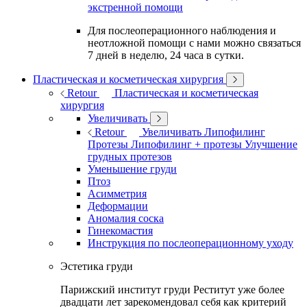
экстренной помощи
Для послеоперационного наблюдения и
неотложной помощи с нами можно связаться
7 дней в неделю, 24 часа в сутки.
Пластическая и косметическая хирургия
Retour
Пластическая и косметическая
хирургия
Увеличивать
Retour
Увеличивать
Липофилинг
Протезы
Липофилинг + протезы
Улучшение
грудных протезов
Уменьшение груди
Птоз
Асимметрия
Деформации
Аномалия соска
Гинекомастия
Инструкция по послеоперационному уходу
Эстетика груди
Парижский институт груди Реститут уже более
двадцати лет зарекомендовал себя как критерий