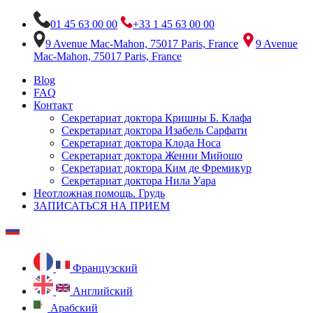
01 45 63 00 00
+33 1 45 63 00 00
9 Avenue Mac-Mahon, 75017 Paris, France
9 Avenue
Mac-Mahon, 75017 Paris, France
Blog
FAQ
Контакт
Секретариат доктора Кришны Б. Клафа
Секретариат доктора Изабель Сарфати
Секретариат доктора Клода Носа
Секретариат доктора Женни Мийошо
Секретариат доктора Ким де Фремикур
Секретариат доктора Нила Уара
Неотложная помощь. Грудь
ЗАПИСАТЬСЯ НА ПРИЕМ
Французский
Английский
Арабский