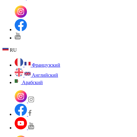
RU
Французский
Английский
Арабский