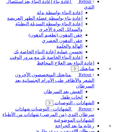
Retour
اعادة بناء
إعادة البناء بعد استئصال
الثدي
إعادة البناء بواسطة بدلة
إعادة بناء بواسطة عضلة الظهر العريضة
إعادة البناء بواسطة السديلة البطنيّة
والسدائل الحرة الأخرى
حقن الدهون (تطعيم الدهون)
حقن الدهون الحصري
الهالة والحلمة
تحسين عملية إعادة البناء الخاصة بك
إعادة البناء الخاصة بك مع مرور الوقت
إعادة البناء بعد العلاج المحافظ
متابعتك
Retour
متابعتك
المتخصصون الآخرون
الشعر والأظافر
طب الأورام
الجنسانية
بعد
السرطان
العيش بعد السرطان
إنجاب طفل
الشهادات - التوصيات
Retour
الشهادات - التوصيات
شهادات
سرطان الثدي (من المرضى)
شهادات من الأطباء
الشهادات الموضوعية
رعاية ما بعد الجراحة
سرطان الثدي
تحديد موعد طارئ