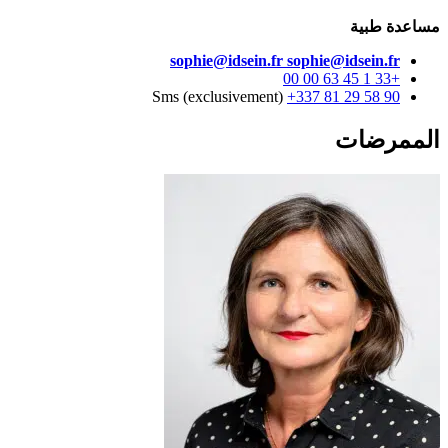
مساعدة طبية
sophie@idsein.fr
sophie@idsein.fr
+33 1 45 63 00 00
Sms (exclusivement)
+337 81 29 58 90
الممرضات