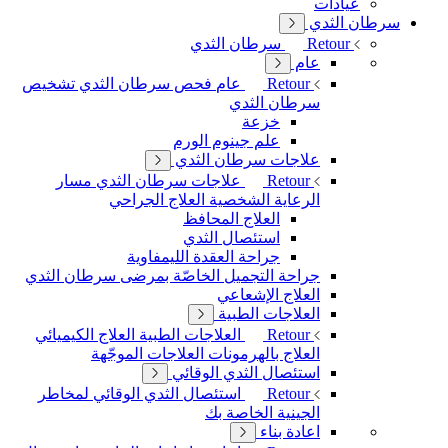
عيادات
سرطان الثدي
Retour
سرطان الثدي
عام
Retour
عام
فحص سرطان الثدي
تشخيص
سرطان الثدي
خزعة
علم جينوم الورم
علاجات سرطان الثدي
Retour
علاجات سرطان الثدي
مسار
الرعاية الشخصية
العلاج الجراحي
العلاج المحافظ
استئصال الثدي
جراحة العقدة الليمفاوية
جراحة التجميل الخاصّة بمرضى سرطان الثدي
العلاج الإشعاعي
العلاجات الطبية
Retour
العلاجات الطبية
العلاج الكيميائي
العلاج بالهرمونات
العلاجات الموجّهة
استئصال الثدي الوقائي
Retour
استئصال الثدي الوقائي
لمخاطر
الجينية الخاصة بك
اعادة بناء