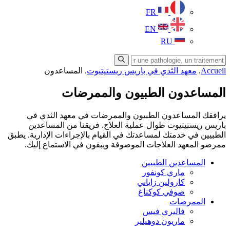
FR
EN
RU
Accueil
.
معهد الثدي في باريس ريستيتيوت
.
المساعدون
المساعدون الطبيون والممرضات
يرافقك المساعدون الطبيون والممرضات في معهد الثدي في
باريس ريستيتيوت طوال عملية العلاج. فريقنا من المساعدين
الطبيين في خدمتك لمساعدتك في القيام بالإجراءات الإدارية. يطبق
ممرضو المعهد العلاجات الموصوفة ويبقون في الاستماع إليك.
المساعدين الطبيين
ماري كونفور
كارولين زاياني
صوفي كوكناغ
الممرضات
فاليري فيس
ماريون دوهيلير