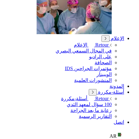
الإعلام
Retour
الإعلام
في المجال السمعي البصري
على الراديو
الصحافة
مؤتمرات الجراحين IDS
الويبينار
المنشورات العلمية
المدونة
أسئلة-مكررة
Retour
أسئلة-مكررة
100 سؤال لمعهد الثدي
رعاية ما بعد الجراحة
التقارير الرسمية
اتصل
AR