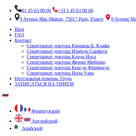
01 45 63 00 00
+33 1 45 63 00 00
9 Avenue Mac-Mahon, 75017 Paris, France
9 Avenue Ma
Blog
FAQ
Контакт
Секретариат доктора Кришны Б. Клафа
Секретариат доктора Изабель Сарфати
Секретариат доктора Клода Носа
Секретариат доктора Женни Мийошо
Секретариат доктора Ким де Фремикур
Секретариат доктора Нила Уара
Неотложная помощь. Грудь
ЗАПИСАТЬСЯ НА ПРИЕМ
Французский
Английский
Арабский