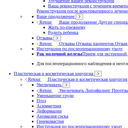
Улучшение вашей реконструкции
Ваша реконструкция с течением времен
Реконструкция после консервативного лечени
Ваше продолжение
Retour
Ваше продолжение
Другие специ
Жить по-прежнему
Родить ребенка
Отзывы
Retour
Отзывы
Отзывы пациентов
Отзыв
Инструкции по послеоперационному уходу
Рак молочной железы
Прием для экстренной
Для послеоперационного наблюдения и неотло
Пластическая и косметическая хирургия
Retour
Пластическая и косметическая хирургия
Увеличивать
Retour
Увеличивать
Липофилинг
Протез
Уменьшение груди
Птоз
Асимметрия
Деформации
Аномалия соска
Гинекомастия
Инструкция по послеоперационному уходу