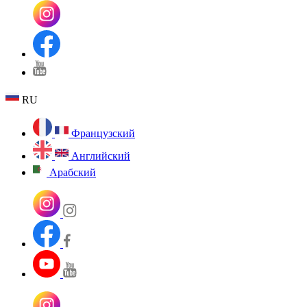
RU
Французский
Английский
Арабский