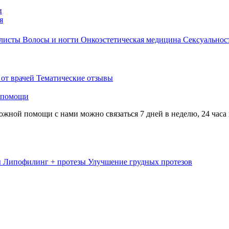
и
я
алисты
Волосы и ногти
Онкоэстетическая медицина
Сексуальнос
 от врачей
Тематические отзывы
 помощи
жной помощи с нами можно связаться 7 дней в неделю, 24 часа 
ы
Липофилинг + протезы
Улучшение грудных протезов