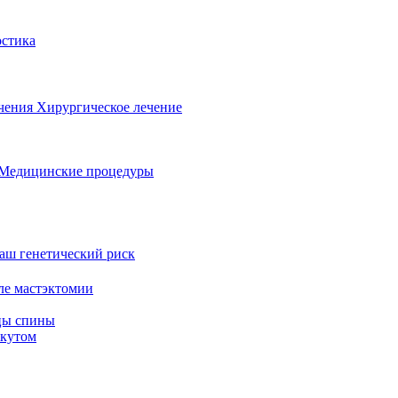
стика
ечения
Хирургическое лечение
Медицинские процедуры
аш генетический риск
ле мастэктомии
цы спины
скутом