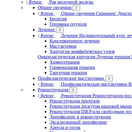
Retour
Рак молочной железы
Общие сведения
Retour
Общие сведения
Скрининг
Диагно
Биопсия
Геномика опухоли
Лечение
Retour
Лечение
Индивидуальный курс л
Консервативное лечение
Мастэктомия
Хирургия лимфатических узлов
Онкопластическая хирургия
Лучевая терапия
Химиотерапия
Гормональная терапия
Таргетная терапия
Профилактические мастэктомии
Retour
Профилактические мастэктомии
В
Реконструкция
Retour
Реконструкция
Реконструкция пос
Реконструкция протезом
Реконструкция лоскутом широкой мыш
Реконструкция DIEP или свободным ло
Липофилинг в реконструкции
Эксклюзивный липофилинг
Ареола и сосок