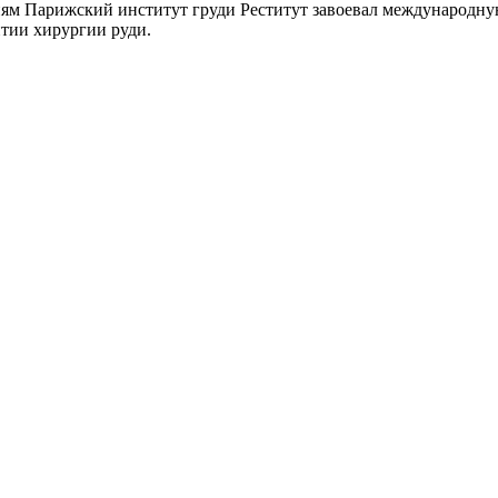
иям Парижский институт груди Реститут завоевал международну
итии хирургии руди.