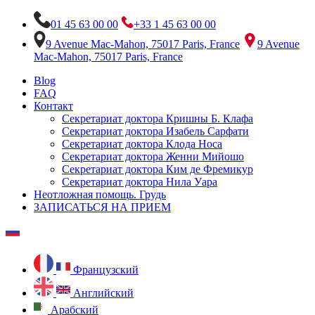
01 45 63 00 00
+33 1 45 63 00 00
9 Avenue Mac-Mahon, 75017 Paris, France
9 Avenue
Mac-Mahon, 75017 Paris, France
Blog
FAQ
Контакт
Секретариат доктора Кришны Б. Клафа
Секретариат доктора Изабель Сарфати
Секретариат доктора Клода Носа
Секретариат доктора Женни Мийошо
Секретариат доктора Ким де Фремикур
Секретариат доктора Нила Уара
Неотложная помощь. Грудь
ЗАПИСАТЬСЯ НА ПРИЕМ
Французский
Английский
Арабский