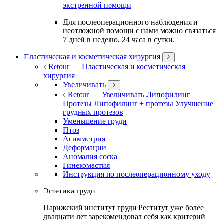
экстренной помощи
Для послеоперационного наблюдения и
неотложной помощи с нами можно связаться
7 дней в неделю, 24 часа в сутки.
Пластическая и косметическая хирургия
Retour
Пластическая и косметическая
хирургия
Увеличивать
Retour
Увеличивать
Липофилинг
Протезы
Липофилинг + протезы
Улучшение
грудных протезов
Уменьшение груди
Птоз
Асимметрия
Деформации
Аномалия соска
Гинекомастия
Инструкция по послеоперационному уходу
Эстетика груди
Парижский институт груди Реститут уже более
двадцати лет зарекомендовал себя как критерий