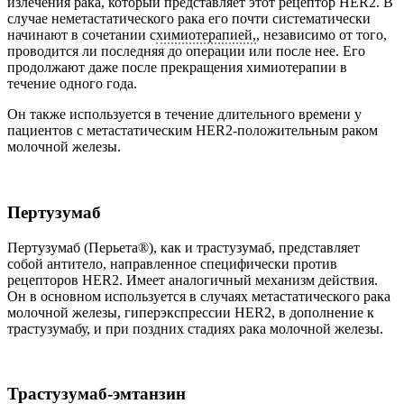
излечения рака, который представляет этот рецептор HER2. В
случае неметастатического рака его почти систематически
начинают в сочетании с
химиотерапией,
, независимо от того,
проводится ли последняя до операции или после нее. Его
продолжают даже после прекращения химиотерапии в
течение одного года.
Он также используется в течение длительного времени у
пациентов с метастатическим HER2-положительным раком
молочной железы.
Пертузумаб
Пертузумаб (Перьета®), как и трастузумаб, представляет
собой антитело, направленное специфически против
рецепторов HER2. Имеет аналогичный механизм действия.
Он в основном используется в случаях метастатического рака
молочной железы, гиперэкспрессии HER2, в дополнение к
трастузумабу, и при поздних стадиях рака молочной железы.
Трастузумаб-эмтанзин