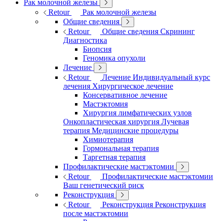
Рак молочной железы
Retour
Рак молочной железы
Общие сведения
Retour
Общие сведения
Скрининг
Диагностика
Биопсия
Геномика опухоли
Лечение
Retour
Лечение
Индивидуальный курс
лечения
Хирургическое лечение
Консервативное лечение
Мастэктомия
Хирургия лимфатических узлов
Онкопластическая хирургия
Лучевая
терапия
Медицинские процедуры
Химиотерапия
Гормональная терапия
Таргетная терапия
Профилактические мастэктомии
Retour
Профилактические мастэктомии
Ваш генетический риск
Реконструкция
Retour
Реконструкция
Реконструкция
после мастэктомии