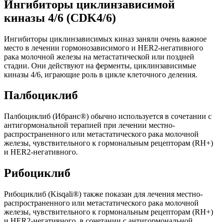
Ингибиторы циклинзависимой
киназы 4/6 (CDK4/6)
Ингибиторы циклинзависимых киназ заняли очень важное
место в лечении гормонозависимого и HER2-негативного
рака молочной железы на метастатической или поздней
стадии. Они действуют на ферменты, циклинзависимые
киназы 4/6, играющие роль в цикле клеточного деления.
Палбоциклиб
Палбоциклиб (Ибранс®) обычно используется в сочетании с
антигормональной терапией при лечении местно-
распространенного или метастатического рака молочной
железы, чувствительного к гормональным рецепторам (RH+)
и HER2-негативного.
Рибоциклиб
Рибоциклиб (Kisqali®) также показан для лечения местно-
распространенного или метастатического рака молочной
железы, чувствительного к гормональным рецепторам (RH+)
и HER2-негативного, в сочетании с антигормональной