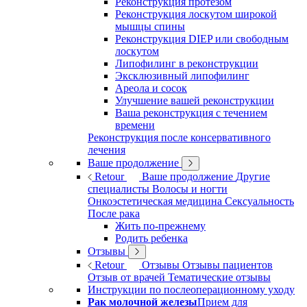
Реконструкция протезом
Реконструкция лоскутом широкой
мышцы спины
Реконструкция DIEP или свободным
лоскутом
Липофилинг в реконструкции
Эксклюзивный липофилинг
Ареола и сосок
Улучшение вашей реконструкции
Ваша реконструкция с течением
времени
Реконструкция после консервативного
лечения
Ваше продолжение
Retour
Ваше продолжение
Другие
специалисты
Волосы и ногти
Онкоэстетическая медицина
Сексуальность
После рака
Жить по-прежнему
Родить ребенка
Отзывы
Retour
Отзывы
Отзывы пациентов
Отзыв от врачей
Тематические отзывы
Инструкции по послеоперационному уходу
Рак молочной железы
Прием для