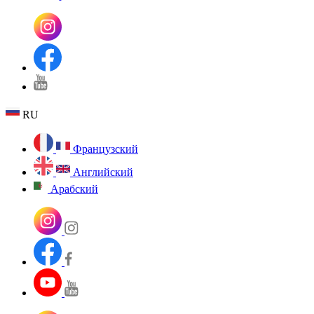
RU
Французский
Английский
Арабский