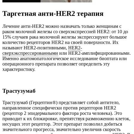
Таргетная анти-HER2 терапия
Лечение анти-HER2 можно назначать только женщинам с
раком молочной железы со сверхэкспрессией HER2: от 10 до
15% случаев рака молочной железы экспрессируют большое
количество рецепторов HER2 на своей поверхности. Их
называют HER2-позитивными,
HER2-
сверхэкспрессированными
или HER2-амплифицированными.
Именно анатомопатологическое исследование биоптата или
операционного препарата позволяет определить эту
характеристику.
Трастузумаб
Трастузумаб (Герцептин®) представляет собой антитело,
направленное специфически против рецепторов HER2
(рецептор 2 эпидермального фактора роста человека). Это
приводит к их блокировке, препятствуя размножению клеток,
несущих этот рецептор. Этот препарат позволил добиться
значительного прогресса, значительно увеличив скорость