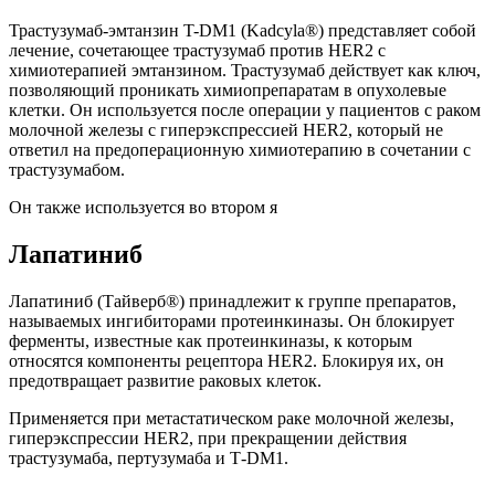
Трастузумаб-эмтанзин T-DM1 (Kadcyla®) представляет собой
лечение, сочетающее трастузумаб против HER2 с
химиотерапией эмтанзином. Трастузумаб действует как ключ,
позволяющий проникать химиопрепаратам в опухолевые
клетки. Он используется после операции у пациентов с раком
молочной железы с гиперэкспрессией HER2, который не
ответил на предоперационную химиотерапию в сочетании с
трастузумабом.
Он также используется во втором я
Лапатиниб
Лапатиниб (Тайверб®) принадлежит к группе препаратов,
называемых ингибиторами протеинкиназы. Он блокирует
ферменты, известные как протеинкиназы, к которым
относятся компоненты рецептора HER2. Блокируя их, он
предотвращает развитие раковых клеток.
Применяется при метастатическом раке молочной железы,
гиперэкспрессии HER2, при прекращении действия
трастузумаба, пертузумаба и Т-DM1.