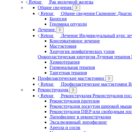
Retour
Рак молочной железы
Общие сведения
Retour
Общие сведения
Скрининг
Диагно
Биопсия
Геномика опухоли
Лечение
Retour
Лечение
Индивидуальный курс л
Консервативное лечение
Мастэктомия
Хирургия лимфатических узлов
Онкопластическая хирургия
Лучевая терапия
Химиотерапия
Гормональная терапия
Таргетная терапия
Профилактические мастэктомии
Retour
Профилактические мастэктомии
В
Реконструкция
Retour
Реконструкция
Реконструкция пос
Реконструкция протезом
Реконструкция лоскутом широкой мыш
Реконструкция DIEP или свободным ло
Липофилинг в реконструкции
Эксклюзивный липофилинг
Ареола и сосок