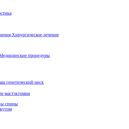
стика
ечения
Хирургическое лечение
Медицинские процедуры
аш генетический риск
ле мастэктомии
цы спины
скутом