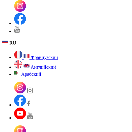
RU
Французский
Английский
Арабский