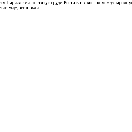
иям Парижский институт груди Реститут завоевал международну
итии хирургии руди.