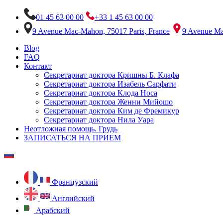
01 45 63 00 00
+33 1 45 63 00 00
9 Avenue Mac-Mahon, 75017 Paris, France
9 Avenue Ma
Blog
FAQ
Контакт
Секретариат доктора Кришны Б. Клафа
Секретариат доктора Изабель Сарфати
Секретариат доктора Клода Носа
Секретариат доктора Женни Мийошо
Секретариат доктора Ким де Фремикур
Секретариат доктора Нила Уара
Неотложная помощь. Грудь
ЗАПИСАТЬСЯ НА ПРИЕМ
Французский
Английский
Арабский