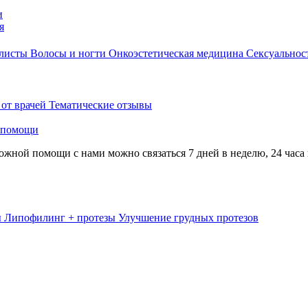
и
я
алисты
Волосы и ногти
Онкоэстетическая медицина
Сексуальнос
 от врачей
Тематические отзывы
 помощи
жной помощи с нами можно связаться 7 дней в неделю, 24 часа 
ы
Липофилинг + протезы
Улучшение грудных протезов