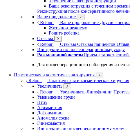
Улучшение вашей реконструкции
Ваша реконструкция с течением времен
Реконструкция после консервативного лечени
Ваше продолжение
Retour
Ваше продолжение
Другие специ
Жить по-прежнему
Родить ребенка
Отзывы
Retour
Отзывы
Отзывы пациентов
Отзыв
Инструкции по послеоперационному уходу
Рак молочной железы
Прием для экстренной
Для послеоперационного наблюдения и неотло
Пластическая и косметическая хирургия
Retour
Пластическая и косметическая хирургия
Увеличивать
Retour
Увеличивать
Липофилинг
Протез
Уменьшение груди
Птоз
Асимметрия
Деформации
Аномалия соска
Гинекомастия
Инструкция по послеоперационному уходу