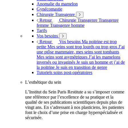
Anomalie du mamelon
Gynécomastie
Chirurgie Transgenre
Retour
Chirurgie Transgenre
Transgenre
femme
Transgenre homme
Tarifs
Vos besoins
Retour
Vos besoins
Ma poitrine est trop
petite
Mes seins sont trop lourds ou trop gros
J’ai
une ptôse mammaire, mes seins sont tombants
Mes seins sont asymétriques
J’ai les mamelons
inversés ou invaginés
Je suis un homme et j’ai de
la poitrine
Je suis en transition de genre
Tutoriels soins post-opératoires
L’esthétique du sein
L’Institut du Sein Paris Restitute a su s’imposer comme
une référence par l’excellence de sa pratique et la
qualité de ses publications scientifiques depuis plus de
vingt ans. En s’adressant à nos plasticiens, les patientes
font le choix d’une prise en charge hyperspécialisée et
sécurisée.