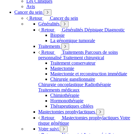
Les Cliniques
Avis
Cancer du sein
Retour
Cancer du sein
Généralités
Retour
Généralités
Dépistage
Diagnostic
Biopsie
La génomique tumorale
Traitements
Retour
Traitements
Parcours de soins
personnalisé
Traitement chirurgical
Traitement conservateur
Mastectomie
Mastectomie et reconstruction immédiate
Chirurgie ganglionnaire
Chirurgie oncoplastique
Radiothérapie
Traitements médicaux
Chimiothérapie
Hormonothérapie
Thérapeutiques ciblées
Mastectomies prophylactiques
Retour
Mastectomies prophylactiques
Votre
risque génétique
Votre suivi