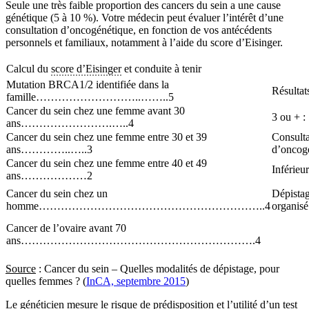
Seule une très faible proportion des cancers du sein a une cause
génétique (5 à 10 %). Votre médecin peut évaluer l’intérêt d’une
consultation d’oncogénétique, en fonction de vos antécédents
personnels et familiaux, notamment à l’aide du score d’Eisinger.
Calcul du
score d’Eisinger
et conduite à tenir
Mutation BRCA1/2 identifiée dans la
Résultat
famille………………………..……..5
Cancer du sein chez une femme avant 30
3 ou + :
ans…………………….…..4
Cancer du sein chez une femme entre 30 et 39
Consulta
ans…………..…..3
d’oncog
Cancer du sein chez une femme entre 40 et 49
Inférieur
ans………………2
Cancer du sein chez un
Dépista
homme……………………………………………………..4
organisé
Cancer de l’ovaire avant 70
ans……………………………………………………….4
Source
: Cancer du sein – Quelles modalités de dépistage, pour
quelles femmes ? (
InCA, septembre 2015
)
Le généticien mesure le risque de prédisposition et l’utilité d’un test