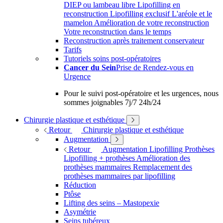
DIEP ou lambeau libre
Lipofilling en
reconstruction
Lipofilling exclusif
L'aréole et le
mamelon
Amélioration de votre reconstruction
Votre reconstruction dans le temps
Reconstruction après traitement conservateur
Tarifs
Tutoriels soins post-opératoires
Cancer du Sein
Prise de Rendez-vous en
Urgence
Pour le suivi post-opératoire et les urgences, nous
sommes joignables 7j/7 24h/24
Chirurgie plastique et esthétique
Retour
Chirurgie plastique et esthétique
Augmentation
Retour
Augmentation
Lipofilling
Prothèses
Lipofilling + prothèses
Amélioration des
prothèses mammaires
Remplacement des
prothèses mammaires par lipofilling
Réduction
Ptôse
Lifting des seins – Mastopexie
Asymétrie
Seins tubéreux