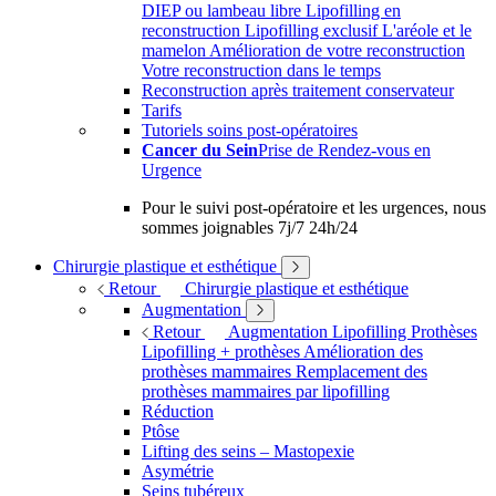
DIEP ou lambeau libre
Lipofilling en
reconstruction
Lipofilling exclusif
L'aréole et le
mamelon
Amélioration de votre reconstruction
Votre reconstruction dans le temps
Reconstruction après traitement conservateur
Tarifs
Tutoriels soins post-opératoires
Cancer du Sein
Prise de Rendez-vous en
Urgence
Pour le suivi post-opératoire et les urgences, nous
sommes joignables 7j/7 24h/24
Chirurgie plastique et esthétique
Retour
Chirurgie plastique et esthétique
Augmentation
Retour
Augmentation
Lipofilling
Prothèses
Lipofilling + prothèses
Amélioration des
prothèses mammaires
Remplacement des
prothèses mammaires par lipofilling
Réduction
Ptôse
Lifting des seins – Mastopexie
Asymétrie
Seins tubéreux