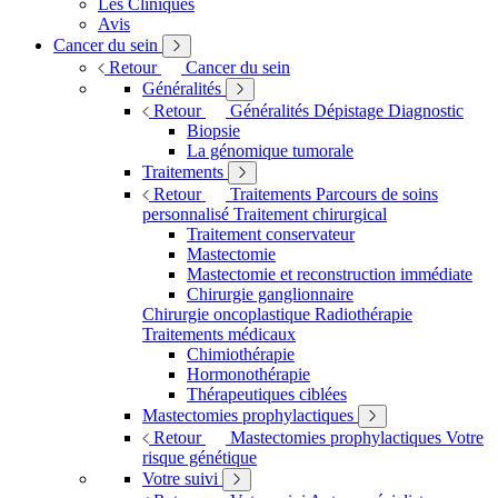
Les Cliniques
Avis
Cancer du sein
Retour
Cancer du sein
Généralités
Retour
Généralités
Dépistage
Diagnostic
Biopsie
La génomique tumorale
Traitements
Retour
Traitements
Parcours de soins
personnalisé
Traitement chirurgical
Traitement conservateur
Mastectomie
Mastectomie et reconstruction immédiate
Chirurgie ganglionnaire
Chirurgie oncoplastique
Radiothérapie
Traitements médicaux
Chimiothérapie
Hormonothérapie
Thérapeutiques ciblées
Mastectomies prophylactiques
Retour
Mastectomies prophylactiques
Votre
risque génétique
Votre suivi