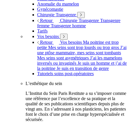
Anomalie du mamelon
Gynécomastie
Chirurgie Transgenre
Retour
Chirurgie Transgenre
Transgenre
femme
Transgenre homme
Tarifs
Vos besoins
Retour
Vos besoins
Ma poitrine est trop
petite
Mes seins sont trop lourds ou trop gros
J’ai
une ptôse mammaire, mes seins sont tombants
Mes seins sont asymétriques
J’ai les mamelons
inversés ou invaginés
Je suis un homme et j’ai de
la poitrine
Je suis en transition de genre
Tutoriels soins post-opératoires
L’esthétique du sein
L’Institut du Sein Paris Restitute a su s’imposer comme
une référence par l’excellence de sa pratique et la
qualité de ses publications scientifiques depuis plus de
vingt ans. En s’adressant à nos plasticiens, les patientes
font le choix d’une prise en charge hyperspécialisée et
sécurisée.