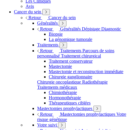
Les Cliniques
Avis
Cancer du sein
Retour
Cancer du sein
Généralités
Retour
Généralités
Dépistage
Diagnostic
Biopsie
La génomique tumorale
Traitements
Retour
Traitements
Parcours de soins
personnalisé
Traitement chirurgical
Traitement conservateur
Mastectomie
Mastectomie et reconstruction immédiate
Chirurgie ganglionnaire
Chirurgie oncoplastique
Radiothérapie
Traitements médicaux
Chimiothérapie
Hormonothérapie
Thérapeutiques ciblées
Mastectomies prophylactiques
Retour
Mastectomies prophylactiques
Votre
risque génétique
Votre suivi