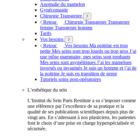
Anomalie du mamelon
Gynécomastie
Chirurgie Transgenre
Retour
Chirurgie Transgenre
Transgenre
femme
Transgenre homme
Tarifs
Vos besoins
Retour
Vos besoins
Ma poitrine est trop
petite
Mes seins sont trop lourds ou trop gros
J’ai
une ptôse mammaire, mes seins sont tombants
Mes seins sont asymétriques
J’ai les mamelons
inversés ou invaginés
Je suis un homme et j’ai de
la poitrine
Je suis en transition de genre
Tutoriels soins post-opératoires
L’esthétique du sein
L’Institut du Sein Paris Restitute a su s’imposer comme
une référence par l’excellence de sa pratique et la
qualité de ses publications scientifiques depuis plus de
vingt ans. En s’adressant à nos plasticiens, les patientes
font le choix d’une prise en charge hyperspécialisée et
sécurisée.