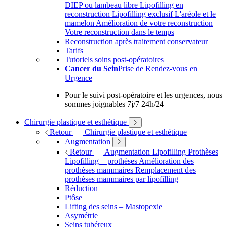
DIEP ou lambeau libre
Lipofilling en
reconstruction
Lipofilling exclusif
L'aréole et le
mamelon
Amélioration de votre reconstruction
Votre reconstruction dans le temps
Reconstruction après traitement conservateur
Tarifs
Tutoriels soins post-opératoires
Cancer du Sein
Prise de Rendez-vous en
Urgence
Pour le suivi post-opératoire et les urgences, nous
sommes joignables 7j/7 24h/24
Chirurgie plastique et esthétique
Retour
Chirurgie plastique et esthétique
Augmentation
Retour
Augmentation
Lipofilling
Prothèses
Lipofilling + prothèses
Amélioration des
prothèses mammaires
Remplacement des
prothèses mammaires par lipofilling
Réduction
Ptôse
Lifting des seins – Mastopexie
Asymétrie
Seins tubéreux