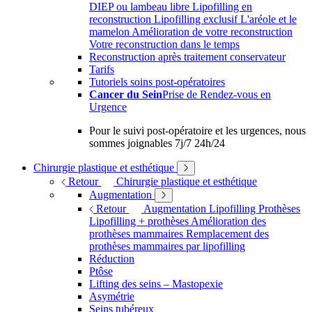
DIEP ou lambeau libre
Lipofilling en
reconstruction
Lipofilling exclusif
L'aréole et le
mamelon
Amélioration de votre reconstruction
Votre reconstruction dans le temps
Reconstruction après traitement conservateur
Tarifs
Tutoriels soins post-opératoires
Cancer du Sein
Prise de Rendez-vous en
Urgence
Pour le suivi post-opératoire et les urgences, nous
sommes joignables 7j/7 24h/24
Chirurgie plastique et esthétique
Retour
Chirurgie plastique et esthétique
Augmentation
Retour
Augmentation
Lipofilling
Prothèses
Lipofilling + prothèses
Amélioration des
prothèses mammaires
Remplacement des
prothèses mammaires par lipofilling
Réduction
Ptôse
Lifting des seins – Mastopexie
Asymétrie
Seins tubéreux