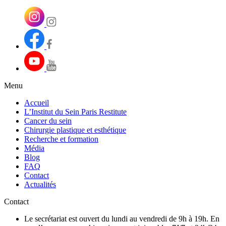
Menu
Accueil
L’Institut du Sein Paris Restitute
Cancer du sein
Chirurgie plastique et esthétique
Recherche et formation
Média
Blog
FAQ
Contact
Actualités
Contact
Le secrétariat est ouvert du lundi au vendredi de 9h à 19h. En