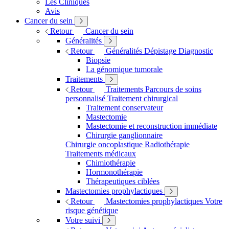
Les Cliniques
Avis
Cancer du sein
Retour
Cancer du sein
Généralités
Retour
Généralités
Dépistage
Diagnostic
Biopsie
La génomique tumorale
Traitements
Retour
Traitements
Parcours de soins
personnalisé
Traitement chirurgical
Traitement conservateur
Mastectomie
Mastectomie et reconstruction immédiate
Chirurgie ganglionnaire
Chirurgie oncoplastique
Radiothérapie
Traitements médicaux
Chimiothérapie
Hormonothérapie
Thérapeutiques ciblées
Mastectomies prophylactiques
Retour
Mastectomies prophylactiques
Votre
risque génétique
Votre suivi