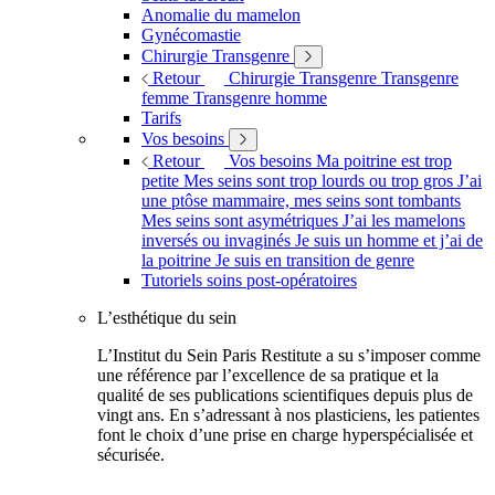
Anomalie du mamelon
Gynécomastie
Chirurgie Transgenre
Retour
Chirurgie Transgenre
Transgenre
femme
Transgenre homme
Tarifs
Vos besoins
Retour
Vos besoins
Ma poitrine est trop
petite
Mes seins sont trop lourds ou trop gros
J’ai
une ptôse mammaire, mes seins sont tombants
Mes seins sont asymétriques
J’ai les mamelons
inversés ou invaginés
Je suis un homme et j’ai de
la poitrine
Je suis en transition de genre
Tutoriels soins post-opératoires
L’esthétique du sein
L’Institut du Sein Paris Restitute a su s’imposer comme
une référence par l’excellence de sa pratique et la
qualité de ses publications scientifiques depuis plus de
vingt ans. En s’adressant à nos plasticiens, les patientes
font le choix d’une prise en charge hyperspécialisée et
sécurisée.