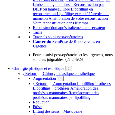
lambeau de grand dorsal
Reconstruction par
DIEP ou lambeau libre
Lipofilling en
reconstruction
Lipofilling exclusif
L'aréole et le
mamelon
Amélioration de votre reconstruction
Votre reconstruction dans le temps
Reconstruction après traitement conservateur
Tarifs
Tutoriels soins post-opératoires
Cancer du Sein
Prise de Rendez-vous en
Urgence
Pour le suivi post-opératoire et les urgences, nous
sommes joignables 7j/7 24h/24
Chirurgie plastique et esthétique
Retour
Chirurgie plastique et esthétique
Augmentation
Retour
Augmentation
Lipofilling
Prothèses
Lipofilling + prothèses
Amélioration des
prothèses mammaires
Remplacement des
prothèses mammaires par lipofilling
Réduction
Ptôse
Lifting des seins – Mastopexie