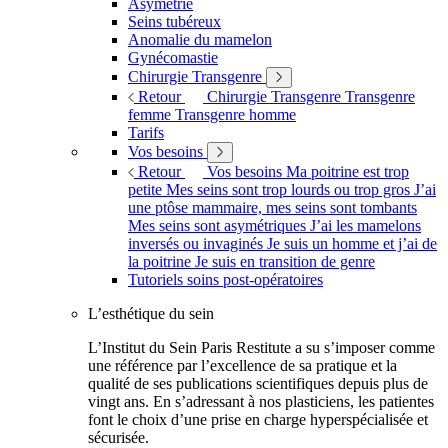
Asymétrie
Seins tubéreux
Anomalie du mamelon
Gynécomastie
Chirurgie Transgenre
Retour
Chirurgie Transgenre
Transgenre
femme
Transgenre homme
Tarifs
Vos besoins
Retour
Vos besoins
Ma poitrine est trop
petite
Mes seins sont trop lourds ou trop gros
J’ai
une ptôse mammaire, mes seins sont tombants
Mes seins sont asymétriques
J’ai les mamelons
inversés ou invaginés
Je suis un homme et j’ai de
la poitrine
Je suis en transition de genre
Tutoriels soins post-opératoires
L’esthétique du sein
L’Institut du Sein Paris Restitute a su s’imposer comme
une référence par l’excellence de sa pratique et la
qualité de ses publications scientifiques depuis plus de
vingt ans. En s’adressant à nos plasticiens, les patientes
font le choix d’une prise en charge hyperspécialisée et
sécurisée.