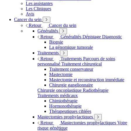
Les assistantes
Les Cliniques
Avis
Cancer du sein
Retour
Cancer du sein
Généralités
Retour
Généralités
Dépistage
Diagnostic
Biopsie
La génomique tumorale
Traitements
Retour
Traitements
Parcours de soins
personnalisé
Traitement chirurgical
Traitement conservateur
Mastectomie
Mastectomie et reconstruction immédiate
Chirurgie ganglionnaire
Chirurgie oncoplastique
Radiothérapie
Traitements médicaux
Chimiothérapie
Hormonothérapie
Thérapeutiques ciblées
Mastectomies prophylactiques
Retour
Mastectomies prophylactiques
Votre
risque génétique