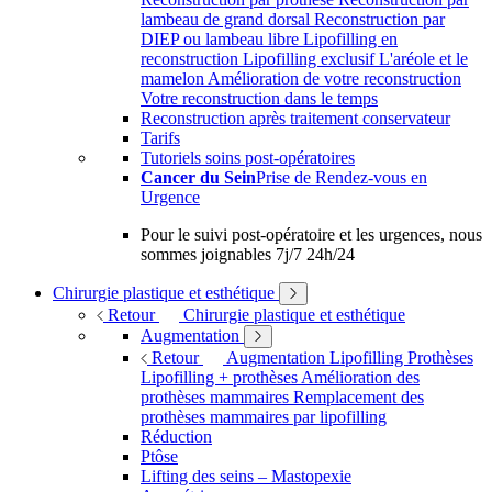
lambeau de grand dorsal
Reconstruction par
DIEP ou lambeau libre
Lipofilling en
reconstruction
Lipofilling exclusif
L'aréole et le
mamelon
Amélioration de votre reconstruction
Votre reconstruction dans le temps
Reconstruction après traitement conservateur
Tarifs
Tutoriels soins post-opératoires
Cancer du Sein
Prise de Rendez-vous en
Urgence
Pour le suivi post-opératoire et les urgences, nous
sommes joignables 7j/7 24h/24
Chirurgie plastique et esthétique
Retour
Chirurgie plastique et esthétique
Augmentation
Retour
Augmentation
Lipofilling
Prothèses
Lipofilling + prothèses
Amélioration des
prothèses mammaires
Remplacement des
prothèses mammaires par lipofilling
Réduction
Ptôse
Lifting des seins – Mastopexie