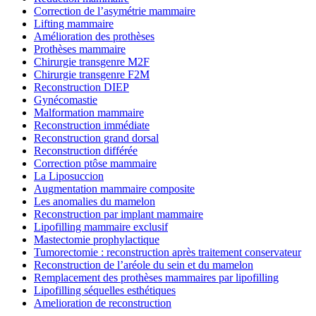
Correction de l’asymétrie mammaire
Lifting mammaire
Amélioration des prothèses
Prothèses mammaire
Chirurgie transgenre M2F
Chirurgie transgenre F2M
Reconstruction DIEP
Gynécomastie
Malformation mammaire
Reconstruction immédiate
Reconstruction grand dorsal
Reconstruction différée
Correction ptôse mammaire
La Liposuccion
Augmentation mammaire composite
Les anomalies du mamelon
Reconstruction par implant mammaire
Lipofilling mammaire exclusif
Mastectomie prophylactique
Tumorectomie : reconstruction après traitement conservateur
Reconstruction de l’aréole du sein et du mamelon
Remplacement des prothèses mammaires par lipofilling
Lipofilling séquelles esthétiques
Amelioration de reconstruction