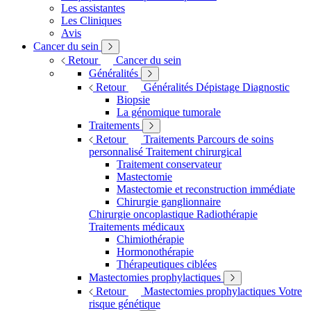
Les assistantes
Les Cliniques
Avis
Cancer du sein
Retour
Cancer du sein
Généralités
Retour
Généralités
Dépistage
Diagnostic
Biopsie
La génomique tumorale
Traitements
Retour
Traitements
Parcours de soins
personnalisé
Traitement chirurgical
Traitement conservateur
Mastectomie
Mastectomie et reconstruction immédiate
Chirurgie ganglionnaire
Chirurgie oncoplastique
Radiothérapie
Traitements médicaux
Chimiothérapie
Hormonothérapie
Thérapeutiques ciblées
Mastectomies prophylactiques
Retour
Mastectomies prophylactiques
Votre
risque génétique