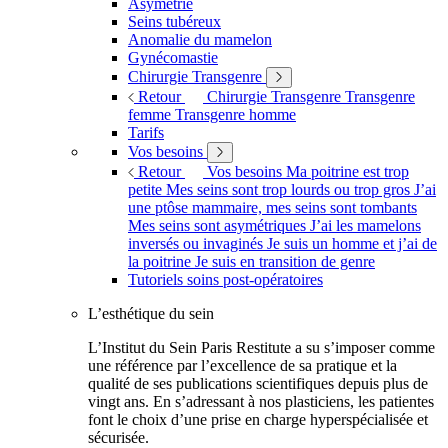
Asymétrie
Seins tubéreux
Anomalie du mamelon
Gynécomastie
Chirurgie Transgenre
Retour
Chirurgie Transgenre
Transgenre
femme
Transgenre homme
Tarifs
Vos besoins
Retour
Vos besoins
Ma poitrine est trop
petite
Mes seins sont trop lourds ou trop gros
J’ai
une ptôse mammaire, mes seins sont tombants
Mes seins sont asymétriques
J’ai les mamelons
inversés ou invaginés
Je suis un homme et j’ai de
la poitrine
Je suis en transition de genre
Tutoriels soins post-opératoires
L’esthétique du sein
L’Institut du Sein Paris Restitute a su s’imposer comme
une référence par l’excellence de sa pratique et la
qualité de ses publications scientifiques depuis plus de
vingt ans. En s’adressant à nos plasticiens, les patientes
font le choix d’une prise en charge hyperspécialisée et
sécurisée.