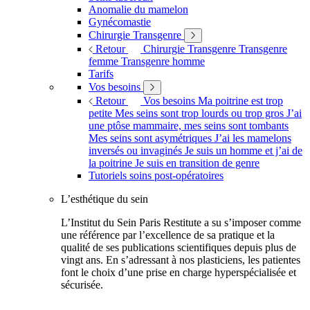
Anomalie du mamelon
Gynécomastie
Chirurgie Transgenre
Retour
Chirurgie Transgenre
Transgenre
femme
Transgenre homme
Tarifs
Vos besoins
Retour
Vos besoins
Ma poitrine est trop
petite
Mes seins sont trop lourds ou trop gros
J’ai
une ptôse mammaire, mes seins sont tombants
Mes seins sont asymétriques
J’ai les mamelons
inversés ou invaginés
Je suis un homme et j’ai de
la poitrine
Je suis en transition de genre
Tutoriels soins post-opératoires
L’esthétique du sein
L’Institut du Sein Paris Restitute a su s’imposer comme
une référence par l’excellence de sa pratique et la
qualité de ses publications scientifiques depuis plus de
vingt ans. En s’adressant à nos plasticiens, les patientes
font le choix d’une prise en charge hyperspécialisée et
sécurisée.