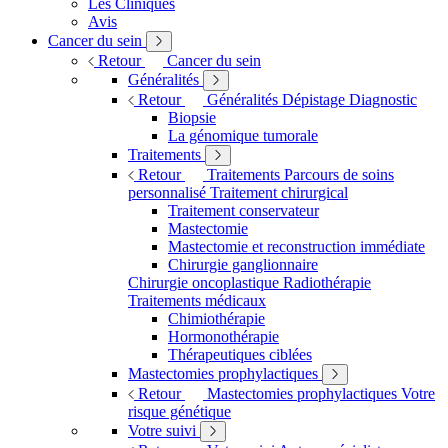
Les Cliniques
Avis
Cancer du sein
Retour
Cancer du sein
Généralités
Retour
Généralités
Dépistage
Diagnostic
Biopsie
La génomique tumorale
Traitements
Retour
Traitements
Parcours de soins
personnalisé
Traitement chirurgical
Traitement conservateur
Mastectomie
Mastectomie et reconstruction immédiate
Chirurgie ganglionnaire
Chirurgie oncoplastique
Radiothérapie
Traitements médicaux
Chimiothérapie
Hormonothérapie
Thérapeutiques ciblées
Mastectomies prophylactiques
Retour
Mastectomies prophylactiques
Votre
risque génétique
Votre suivi