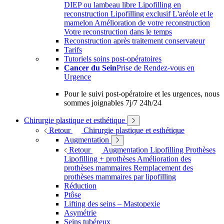
DIEP ou lambeau libre
Lipofilling en
reconstruction
Lipofilling exclusif
L'aréole et le
mamelon
Amélioration de votre reconstruction
Votre reconstruction dans le temps
Reconstruction après traitement conservateur
Tarifs
Tutoriels soins post-opératoires
Cancer du Sein
Prise de Rendez-vous en
Urgence
Pour le suivi post-opératoire et les urgences, nous
sommes joignables 7j/7 24h/24
Chirurgie plastique et esthétique
Retour
Chirurgie plastique et esthétique
Augmentation
Retour
Augmentation
Lipofilling
Prothèses
Lipofilling + prothèses
Amélioration des
prothèses mammaires
Remplacement des
prothèses mammaires par lipofilling
Réduction
Ptôse
Lifting des seins – Mastopexie
Asymétrie
Seins tubéreux