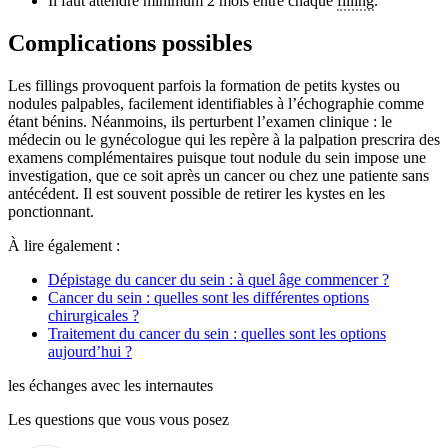
Il faut attendre minimum 2 mois entre chaque
filling
.
Complications possibles
Les
fillings
provoquent parfois la formation de petits kystes ou
nodules palpables, facilement identifiables à l’échographie comme
étant bénins. Néanmoins, ils perturbent l’examen clinique : le
médecin ou le gynécologue qui les repère à la palpation prescrira des
examens complémentaires puisque tout nodule du sein impose une
investigation, que ce soit après un cancer ou chez une patiente sans
antécédent. Il est souvent possible de retirer les kystes en les
ponctionnant.
À lire également :
Dépistage du cancer du sein : à quel âge commencer ?
Cancer du sein : quelles sont les différentes options
chirurgicales ?
Traitement du cancer du sein : quelles sont les options
aujourd’hui ?
les échanges avec les internautes
Les questions que vous vous posez