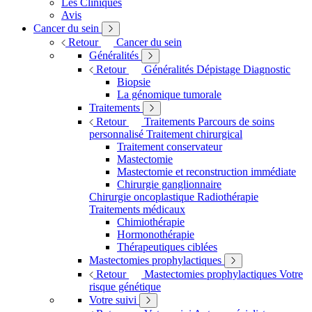
Les Cliniques
Avis
Cancer du sein
Retour
Cancer du sein
Généralités
Retour
Généralités
Dépistage
Diagnostic
Biopsie
La génomique tumorale
Traitements
Retour
Traitements
Parcours de soins
personnalisé
Traitement chirurgical
Traitement conservateur
Mastectomie
Mastectomie et reconstruction immédiate
Chirurgie ganglionnaire
Chirurgie oncoplastique
Radiothérapie
Traitements médicaux
Chimiothérapie
Hormonothérapie
Thérapeutiques ciblées
Mastectomies prophylactiques
Retour
Mastectomies prophylactiques
Votre
risque génétique
Votre suivi