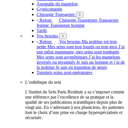
Anomalie du mamelon
Gynécomastie
Chirurgie Transgenre
Retour
Chirurgie Transgenre
Transgenre
femme
Transgenre homme
Tarifs
Vos besoins
Retour
Vos besoins
Ma poitrine est trop
petite
Mes seins sont trop lourds ou trop gros
J’ai
une ptôse mammaire, mes seins sont tombants
Mes seins sont asymétriques
J’ai les mamelons
inversés ou invaginés
Je suis un homme et j’ai de
la poitrine
Je suis en transition de genre
Tutoriels soins post-opératoires
L’esthétique du sein
L’Institut du Sein Paris Restitute a su s’imposer comme
une référence par l’excellence de sa pratique et la
qualité de ses publications scientifiques depuis plus de
vingt ans. En s’adressant à nos plasticiens, les patientes
font le choix d’une prise en charge hyperspécialisée et
sécurisée.