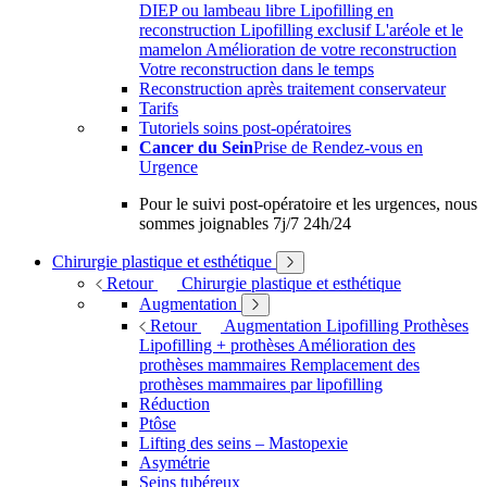
DIEP ou lambeau libre
Lipofilling en
reconstruction
Lipofilling exclusif
L'aréole et le
mamelon
Amélioration de votre reconstruction
Votre reconstruction dans le temps
Reconstruction après traitement conservateur
Tarifs
Tutoriels soins post-opératoires
Cancer du Sein
Prise de Rendez-vous en
Urgence
Pour le suivi post-opératoire et les urgences, nous
sommes joignables 7j/7 24h/24
Chirurgie plastique et esthétique
Retour
Chirurgie plastique et esthétique
Augmentation
Retour
Augmentation
Lipofilling
Prothèses
Lipofilling + prothèses
Amélioration des
prothèses mammaires
Remplacement des
prothèses mammaires par lipofilling
Réduction
Ptôse
Lifting des seins – Mastopexie
Asymétrie
Seins tubéreux