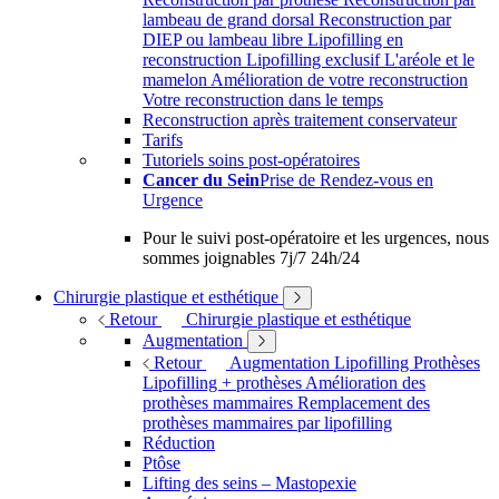
lambeau de grand dorsal
Reconstruction par
DIEP ou lambeau libre
Lipofilling en
reconstruction
Lipofilling exclusif
L'aréole et le
mamelon
Amélioration de votre reconstruction
Votre reconstruction dans le temps
Reconstruction après traitement conservateur
Tarifs
Tutoriels soins post-opératoires
Cancer du Sein
Prise de Rendez-vous en
Urgence
Pour le suivi post-opératoire et les urgences, nous
sommes joignables 7j/7 24h/24
Chirurgie plastique et esthétique
Retour
Chirurgie plastique et esthétique
Augmentation
Retour
Augmentation
Lipofilling
Prothèses
Lipofilling + prothèses
Amélioration des
prothèses mammaires
Remplacement des
prothèses mammaires par lipofilling
Réduction
Ptôse
Lifting des seins – Mastopexie