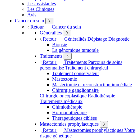
Les assistantes
Les Cliniques
Avis
Cancer du sein
Retour
Cancer du sein
Généralités
Retour
Généralités
Dépistage
Diagnostic
Biopsie
La génomique tumorale
Traitements
Retour
Traitements
Parcours de soins
personnalisé
Traitement chirurgical
Traitement conservateur
Mastectomie
Mastectomie et reconstruction immédiate
Chirurgie ganglionnaire
Chirurgie oncoplastique
Radiothérapie
Traitements médicaux
Chimiothérapie
Hormonothérapie
Thérapeutiques ciblées
Mastectomies prophylactiques
Retour
Mastectomies prophylactiques
Votre
risque génétique