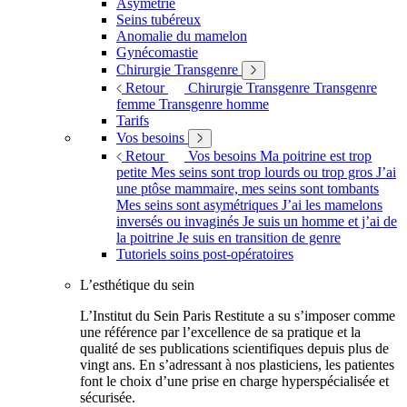
Asymétrie
Seins tubéreux
Anomalie du mamelon
Gynécomastie
Chirurgie Transgenre
Retour
Chirurgie Transgenre
Transgenre
femme
Transgenre homme
Tarifs
Vos besoins
Retour
Vos besoins
Ma poitrine est trop
petite
Mes seins sont trop lourds ou trop gros
J’ai
une ptôse mammaire, mes seins sont tombants
Mes seins sont asymétriques
J’ai les mamelons
inversés ou invaginés
Je suis un homme et j’ai de
la poitrine
Je suis en transition de genre
Tutoriels soins post-opératoires
L’esthétique du sein
L’Institut du Sein Paris Restitute a su s’imposer comme
une référence par l’excellence de sa pratique et la
qualité de ses publications scientifiques depuis plus de
vingt ans. En s’adressant à nos plasticiens, les patientes
font le choix d’une prise en charge hyperspécialisée et
sécurisée.