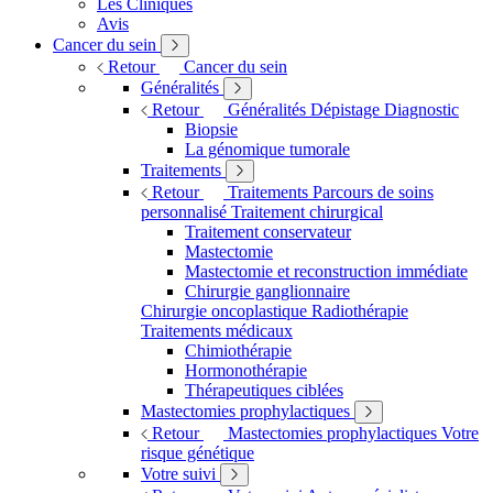
Les Cliniques
Avis
Cancer du sein
Retour
Cancer du sein
Généralités
Retour
Généralités
Dépistage
Diagnostic
Biopsie
La génomique tumorale
Traitements
Retour
Traitements
Parcours de soins
personnalisé
Traitement chirurgical
Traitement conservateur
Mastectomie
Mastectomie et reconstruction immédiate
Chirurgie ganglionnaire
Chirurgie oncoplastique
Radiothérapie
Traitements médicaux
Chimiothérapie
Hormonothérapie
Thérapeutiques ciblées
Mastectomies prophylactiques
Retour
Mastectomies prophylactiques
Votre
risque génétique
Votre suivi