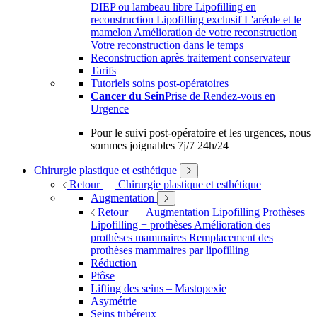
DIEP ou lambeau libre
Lipofilling en
reconstruction
Lipofilling exclusif
L'aréole et le
mamelon
Amélioration de votre reconstruction
Votre reconstruction dans le temps
Reconstruction après traitement conservateur
Tarifs
Tutoriels soins post-opératoires
Cancer du Sein
Prise de Rendez-vous en
Urgence
Pour le suivi post-opératoire et les urgences, nous
sommes joignables 7j/7 24h/24
Chirurgie plastique et esthétique
Retour
Chirurgie plastique et esthétique
Augmentation
Retour
Augmentation
Lipofilling
Prothèses
Lipofilling + prothèses
Amélioration des
prothèses mammaires
Remplacement des
prothèses mammaires par lipofilling
Réduction
Ptôse
Lifting des seins – Mastopexie
Asymétrie
Seins tubéreux