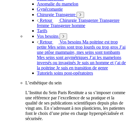
Anomalie du mamelon
Gynécomastie
Chirurgie Transgenre
Retour
Chirurgie Transgenre
Transgenre
femme
Transgenre homme
Tarifs
Vos besoins
Retour
Vos besoins
Ma poitrine est trop
petite
Mes seins sont trop lourds ou trop gros
J’ai
une ptôse mammaire, mes seins sont tombants
Mes seins sont asymétriques
J’ai les mamelons
inversés ou invaginés
Je suis un homme et j’ai de
la poitrine
Je suis en transition de genre
Tutoriels soins post-opératoires
L’esthétique du sein
L’Institut du Sein Paris Restitute a su s’imposer comme
une référence par l’excellence de sa pratique et la
qualité de ses publications scientifiques depuis plus de
vingt ans. En s’adressant à nos plasticiens, les patientes
font le choix d’une prise en charge hyperspécialisée et
sécurisée.