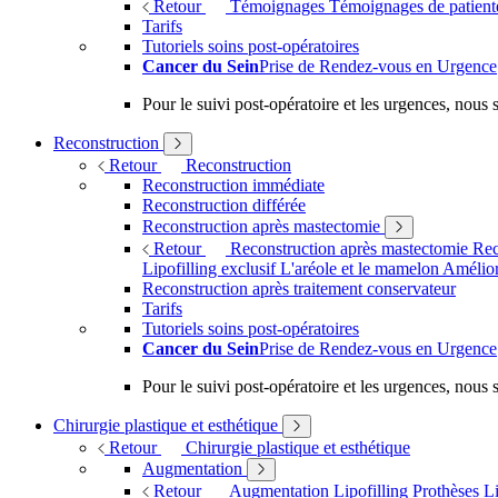
Retour
Témoignages
Témoignages de patien
Tarifs
Tutoriels soins post-opératoires
Cancer du Sein
Prise de Rendez-vous en Urgence
Pour le suivi post-opératoire et les urgences, nou
Reconstruction
Retour
Reconstruction
Reconstruction immédiate
Reconstruction différée
Reconstruction après mastectomie
Retour
Reconstruction après mastectomie
Rec
Lipofilling exclusif
L'aréole et le mamelon
Amélior
Reconstruction après traitement conservateur
Tarifs
Tutoriels soins post-opératoires
Cancer du Sein
Prise de Rendez-vous en Urgence
Pour le suivi post-opératoire et les urgences, nou
Chirurgie plastique et esthétique
Retour
Chirurgie plastique et esthétique
Augmentation
Retour
Augmentation
Lipofilling
Prothèses
Li