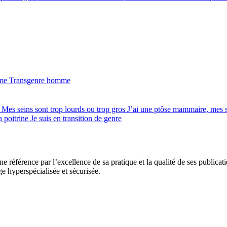
mme
Transgenre homme
e
Mes seins sont trop lourds ou trop gros
J’ai une ptôse mammaire, mes 
a poitrine
Je suis en transition de genre
e référence par l’excellence de sa pratique et la qualité de ses publicat
ge hyperspécialisée et sécurisée.