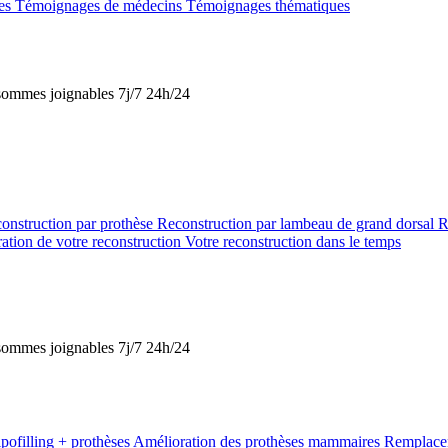
tes
Témoignages de médecins
Témoignages thématiques
s sommes joignables 7j/7 24h/24
onstruction par prothèse
Reconstruction par lambeau de grand dorsal
R
ation de votre reconstruction
Votre reconstruction dans le temps
s sommes joignables 7j/7 24h/24
pofilling + prothèses
Amélioration des prothèses mammaires
Remplacem