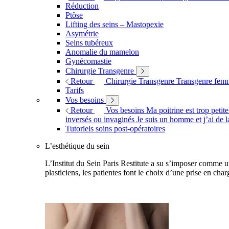
Réduction
Ptôse
Lifting des seins – Mastopexie
Asymétrie
Seins tubéreux
Anomalie du mamelon
Gynécomastie
Chirurgie Transgenre
Retour
Chirurgie Transgenre
Transgenre fe
Tarifs
Vos besoins
Retour
Vos besoins
Ma poitrine est trop petit
inversés ou invaginés
Je suis un homme et j’ai de l
Tutoriels soins post-opératoires
L’esthétique du sein
L’Institut du Sein Paris Restitute a su s’imposer comme un
plasticiens, les patientes font le choix d’une prise en char