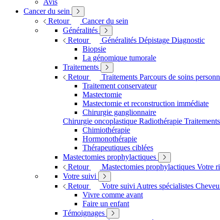
Avis
Cancer du sein
Retour
Cancer du sein
Généralités
Retour
Généralités
Dépistage
Diagnostic
Biopsie
La génomique tumorale
Traitements
Retour
Traitements
Parcours de soins personn
Traitement conservateur
Mastectomie
Mastectomie et reconstruction immédiate
Chirurgie ganglionnaire
Chirurgie oncoplastique
Radiothérapie
Traitement
Chimiothérapie
Hormonothérapie
Thérapeutiques ciblées
Mastectomies prophylactiques
Retour
Mastectomies prophylactiques
Votre r
Votre suivi
Retour
Votre suivi
Autres spécialistes
Cheveux
Vivre comme avant
Faire un enfant
Témoignages