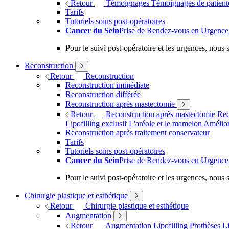
Retour
Témoignages
Témoignages de patien
Tarifs
Tutoriels soins post-opératoires
Cancer du Sein
Prise de Rendez-vous en Urgence
Pour le suivi post-opératoire et les urgences, nou
Reconstruction
Retour
Reconstruction
Reconstruction immédiate
Reconstruction différée
Reconstruction après mastectomie
Retour
Reconstruction après mastectomie
Rec
Lipofilling exclusif
L'aréole et le mamelon
Amélior
Reconstruction après traitement conservateur
Tarifs
Tutoriels soins post-opératoires
Cancer du Sein
Prise de Rendez-vous en Urgence
Pour le suivi post-opératoire et les urgences, nou
Chirurgie plastique et esthétique
Retour
Chirurgie plastique et esthétique
Augmentation
Retour
Augmentation
Lipofilling
Prothèses
Li