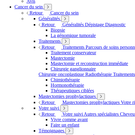
Avis
Cancer du sein
Retour
Cancer du sein
Généralités
Retour
Généralités
Dépistage
Diagnostic
Biopsie
La génomique tumorale
Traitements
Retour
Traitements
Parcours de soins personn
Traitement conservateur
Mastectomie
Mastectomie et reconstruction immédiate
Chirurgie ganglionnaire
Chirurgie oncoplastique
Radiothérapie
Traitement
Chimiothérapie
Hormonothérapie
Thérapeutiques ciblées
Mastectomies prophylactiques
Retour
Mastectomies prophylactiques
Votre r
Votre suivi
Retour
Votre suivi
Autres spécialistes
Cheveux
Vivre comme avant
Faire un enfant
Témoignages