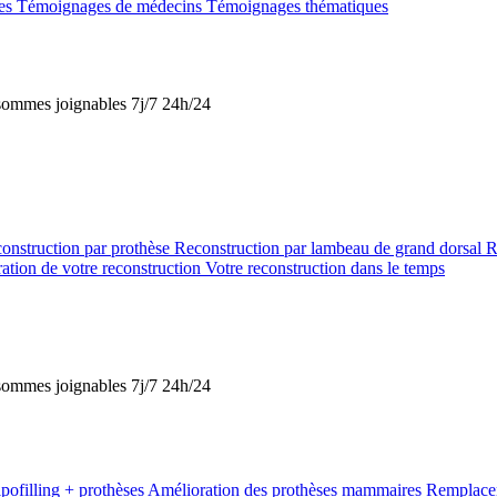
tes
Témoignages de médecins
Témoignages thématiques
s sommes joignables 7j/7 24h/24
onstruction par prothèse
Reconstruction par lambeau de grand dorsal
R
ation de votre reconstruction
Votre reconstruction dans le temps
s sommes joignables 7j/7 24h/24
pofilling + prothèses
Amélioration des prothèses mammaires
Remplacem