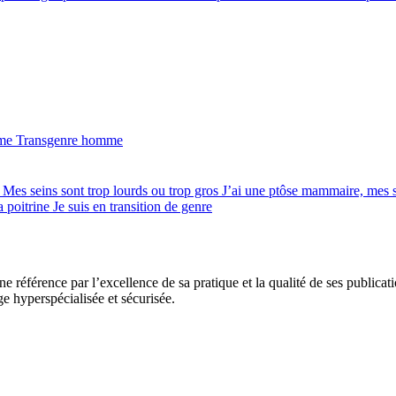
mme
Transgenre homme
e
Mes seins sont trop lourds ou trop gros
J’ai une ptôse mammaire, mes 
a poitrine
Je suis en transition de genre
e référence par l’excellence de sa pratique et la qualité de ses publicat
ge hyperspécialisée et sécurisée.