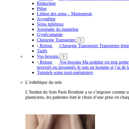
Réduction
Ptôse
Lifting des seins – Mastopexie
Asymétrie
Seins tubéreux
Anomalie du mamelon
Gynécomastie
Chirurgie Transgenre
Retour
Chirurgie Transgenre
Transgenre fe
Tarifs
Vos besoins
Retour
Vos besoins
Ma poitrine est trop petit
inversés ou invaginés
Je suis un homme et j’ai de l
Tutoriels soins post-opératoires
L’esthétique du sein
L’Institut du Sein Paris Restitute a su s’imposer comme un
plasticiens, les patientes font le choix d’une prise en char