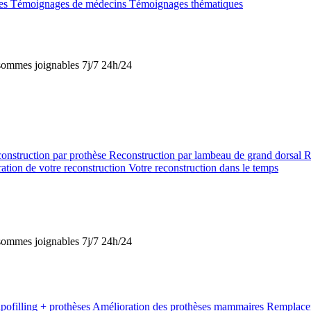
tes
Témoignages de médecins
Témoignages thématiques
s sommes joignables 7j/7 24h/24
onstruction par prothèse
Reconstruction par lambeau de grand dorsal
R
ation de votre reconstruction
Votre reconstruction dans le temps
s sommes joignables 7j/7 24h/24
pofilling + prothèses
Amélioration des prothèses mammaires
Remplacem