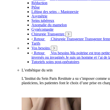
Réduction
Ptôse
Lifting des seins – Mastopexie
Asymétrie
Seins tubéreux
Anomalie du mamelon
Gynécomastie
Chirurgie Transgenre
Retour
Chirurgie Transgenre
Transgenre fe
Tarifs
Vos besoins
Retour
Vos besoins
Ma poitrine est trop petit
inversés ou invaginés
Je suis un homme et j’ai de l
Tutoriels soins post-opératoires
L’esthétique du sein
L’Institut du Sein Paris Restitute a su s’imposer comme un
plasticiens, les patientes font le choix d’une prise en char