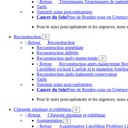
Retour
Témoignages
Témoignages de patien
Tarifs
Tutoriels soins post-opératoires
Cancer du Sein
Prise de Rendez-vous en Urgence
Pour le suivi post-opératoire et les urgences, nou
Reconstruction
Retour
Reconstruction
Reconstruction immédiate
Reconstruction différée
Reconstruction après mastectomie
Retour
Reconstruction après mastectomie
Rec
Lipofilling exclusif
L'aréole et le mamelon
Amélior
Reconstruction après traitement conservateur
Tarifs
Tutoriels soins post-opératoires
Cancer du Sein
Prise de Rendez-vous en Urgence
Pour le suivi post-opératoire et les urgences, nou
Chirurgie plastique et esthétique
Retour
Chirurgie plastique et esthétique
Augmentation
Retour
Augmentation
Lipofilling
Prothèses
Li