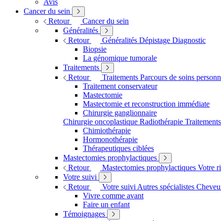
Avis
Cancer du sein
Retour
Cancer du sein
Généralités
Retour
Généralités
Dépistage
Diagnostic
Biopsie
La génomique tumorale
Traitements
Retour
Traitements
Parcours de soins personn
Traitement conservateur
Mastectomie
Mastectomie et reconstruction immédiate
Chirurgie ganglionnaire
Chirurgie oncoplastique
Radiothérapie
Traitement
Chimiothérapie
Hormonothérapie
Thérapeutiques ciblées
Mastectomies prophylactiques
Retour
Mastectomies prophylactiques
Votre r
Votre suivi
Retour
Votre suivi
Autres spécialistes
Cheveux
Vivre comme avant
Faire un enfant
Témoignages