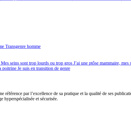
mme
Transgenre homme
e
Mes seins sont trop lourds ou trop gros
J’ai une ptôse mammaire, mes 
a poitrine
Je suis en transition de genre
e référence par l’excellence de sa pratique et la qualité de ses publicat
ge hyperspécialisée et sécurisée.