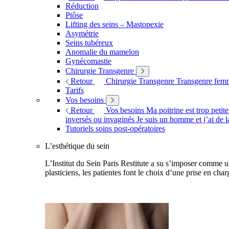
Réduction
Ptôse
Lifting des seins – Mastopexie
Asymétrie
Seins tubéreux
Anomalie du mamelon
Gynécomastie
Chirurgie Transgenre
Retour
Chirurgie Transgenre
Transgenre fe
Tarifs
Vos besoins
Retour
Vos besoins
Ma poitrine est trop petit
inversés ou invaginés
Je suis un homme et j’ai de l
Tutoriels soins post-opératoires
L’esthétique du sein
L’Institut du Sein Paris Restitute a su s’imposer comme un
plasticiens, les patientes font le choix d’une prise en char