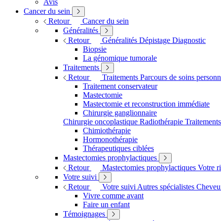
Avis
Cancer du sein
Retour
Cancer du sein
Généralités
Retour
Généralités
Dépistage
Diagnostic
Biopsie
La génomique tumorale
Traitements
Retour
Traitements
Parcours de soins personn
Traitement conservateur
Mastectomie
Mastectomie et reconstruction immédiate
Chirurgie ganglionnaire
Chirurgie oncoplastique
Radiothérapie
Traitement
Chimiothérapie
Hormonothérapie
Thérapeutiques ciblées
Mastectomies prophylactiques
Retour
Mastectomies prophylactiques
Votre r
Votre suivi
Retour
Votre suivi
Autres spécialistes
Cheveux
Vivre comme avant
Faire un enfant
Témoignages