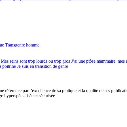
mme
Transgenre homme
e
Mes seins sont trop lourds ou trop gros
J’ai une ptôse mammaire, mes 
a poitrine
Je suis en transition de genre
e référence par l’excellence de sa pratique et la qualité de ses publicat
ge hyperspécialisée et sécurisée.