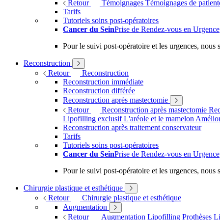
Retour
Témoignages
Témoignages de patien
Tarifs
Tutoriels soins post-opératoires
Cancer du Sein
Prise de Rendez-vous en Urgence
Pour le suivi post-opératoire et les urgences, nou
Reconstruction
Retour
Reconstruction
Reconstruction immédiate
Reconstruction différée
Reconstruction après mastectomie
Retour
Reconstruction après mastectomie
Rec
Lipofilling exclusif
L'aréole et le mamelon
Amélior
Reconstruction après traitement conservateur
Tarifs
Tutoriels soins post-opératoires
Cancer du Sein
Prise de Rendez-vous en Urgence
Pour le suivi post-opératoire et les urgences, nou
Chirurgie plastique et esthétique
Retour
Chirurgie plastique et esthétique
Augmentation
Retour
Augmentation
Lipofilling
Prothèses
Li