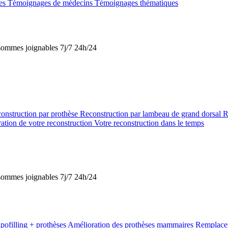
tes
Témoignages de médecins
Témoignages thématiques
s sommes joignables 7j/7 24h/24
onstruction par prothèse
Reconstruction par lambeau de grand dorsal
R
ation de votre reconstruction
Votre reconstruction dans le temps
s sommes joignables 7j/7 24h/24
pofilling + prothèses
Amélioration des prothèses mammaires
Remplacem