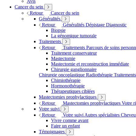
Avis
Cancer du sein
Retour
Cancer du sein
Généralités
Retour
Généralités
Dépistage
Diagnostic
Biopsie
La génomique tumorale
Traitements
Retour
Traitements
Parcours de soins personn
Traitement conservateur
Mastectomie
Mastectomie et reconstruction immédiate
Chirurgie ganglionnaire
Chirurgie oncoplastique
Radiothérapie
Traitement
Chimiothérapie
Hormonothérapie
Thérapeutiques ciblées
Mastectomies prophylactiques
Retour
Mastectomies prophylactiques
Votre r
Votre suivi
Retour
Votre suivi
Autres spécialistes
Cheveux
Vivre comme avant
Faire un enfant
Témoignages