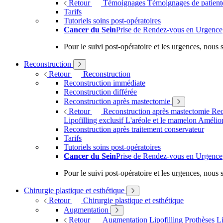
Retour
Témoignages
Témoignages de patien
Tarifs
Tutoriels soins post-opératoires
Cancer du Sein
Prise de Rendez-vous en Urgence
Pour le suivi post-opératoire et les urgences, nou
Reconstruction
Retour
Reconstruction
Reconstruction immédiate
Reconstruction différée
Reconstruction après mastectomie
Retour
Reconstruction après mastectomie
Rec
Lipofilling exclusif
L'aréole et le mamelon
Amélior
Reconstruction après traitement conservateur
Tarifs
Tutoriels soins post-opératoires
Cancer du Sein
Prise de Rendez-vous en Urgence
Pour le suivi post-opératoire et les urgences, nou
Chirurgie plastique et esthétique
Retour
Chirurgie plastique et esthétique
Augmentation
Retour
Augmentation
Lipofilling
Prothèses
Li