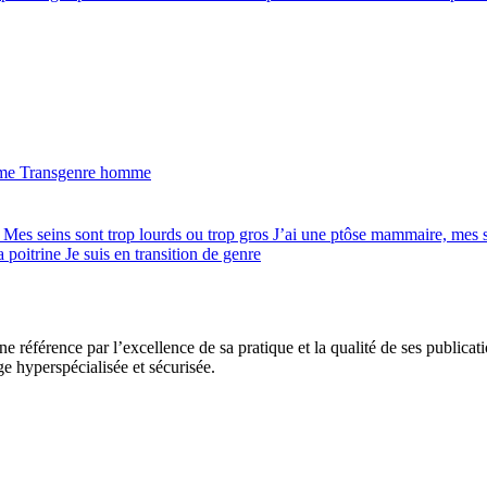
mme
Transgenre homme
e
Mes seins sont trop lourds ou trop gros
J’ai une ptôse mammaire, mes 
a poitrine
Je suis en transition de genre
e référence par l’excellence de sa pratique et la qualité de ses publicat
ge hyperspécialisée et sécurisée.