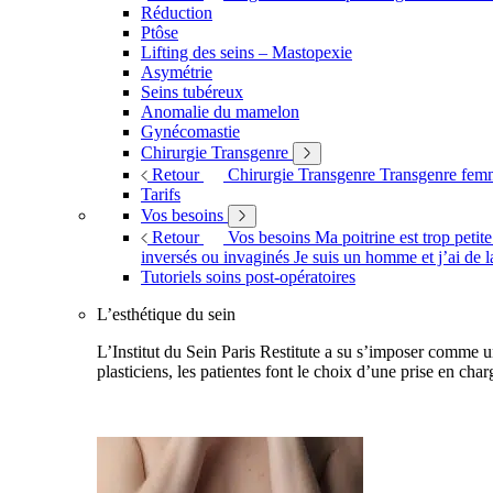
Réduction
Ptôse
Lifting des seins – Mastopexie
Asymétrie
Seins tubéreux
Anomalie du mamelon
Gynécomastie
Chirurgie Transgenre
Retour
Chirurgie Transgenre
Transgenre fe
Tarifs
Vos besoins
Retour
Vos besoins
Ma poitrine est trop petit
inversés ou invaginés
Je suis un homme et j’ai de l
Tutoriels soins post-opératoires
L’esthétique du sein
L’Institut du Sein Paris Restitute a su s’imposer comme un
plasticiens, les patientes font le choix d’une prise en char