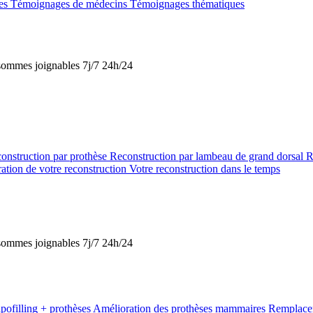
tes
Témoignages de médecins
Témoignages thématiques
s sommes joignables 7j/7 24h/24
onstruction par prothèse
Reconstruction par lambeau de grand dorsal
R
ation de votre reconstruction
Votre reconstruction dans le temps
s sommes joignables 7j/7 24h/24
pofilling + prothèses
Amélioration des prothèses mammaires
Remplacem