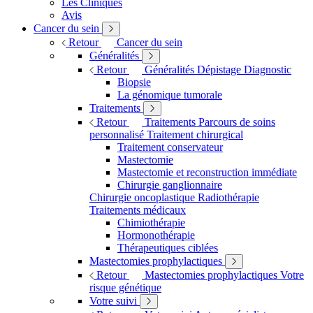
Les Cliniques
Avis
Cancer du sein
Retour
Cancer du sein
Généralités
Retour
Généralités
Dépistage
Diagnostic
Biopsie
La génomique tumorale
Traitements
Retour
Traitements
Parcours de soins
personnalisé
Traitement chirurgical
Traitement conservateur
Mastectomie
Mastectomie et reconstruction immédiate
Chirurgie ganglionnaire
Chirurgie oncoplastique
Radiothérapie
Traitements médicaux
Chimiothérapie
Hormonothérapie
Thérapeutiques ciblées
Mastectomies prophylactiques
Retour
Mastectomies prophylactiques
Votre
risque génétique
Votre suivi