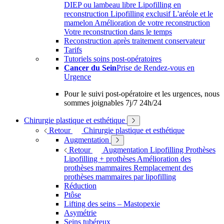
DIEP ou lambeau libre
Lipofilling en
reconstruction
Lipofilling exclusif
L'aréole et le
mamelon
Amélioration de votre reconstruction
Votre reconstruction dans le temps
Reconstruction après traitement conservateur
Tarifs
Tutoriels soins post-opératoires
Cancer du Sein
Prise de Rendez-vous en
Urgence
Pour le suivi post-opératoire et les urgences, nous
sommes joignables 7j/7 24h/24
Chirurgie plastique et esthétique
Retour
Chirurgie plastique et esthétique
Augmentation
Retour
Augmentation
Lipofilling
Prothèses
Lipofilling + prothèses
Amélioration des
prothèses mammaires
Remplacement des
prothèses mammaires par lipofilling
Réduction
Ptôse
Lifting des seins – Mastopexie
Asymétrie
Seins tubéreux