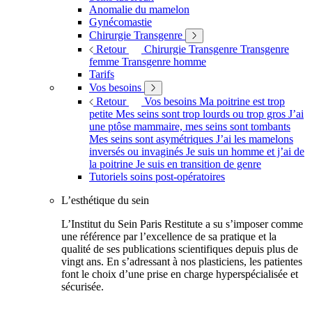
Anomalie du mamelon
Gynécomastie
Chirurgie Transgenre
Retour
Chirurgie Transgenre
Transgenre
femme
Transgenre homme
Tarifs
Vos besoins
Retour
Vos besoins
Ma poitrine est trop
petite
Mes seins sont trop lourds ou trop gros
J’ai
une ptôse mammaire, mes seins sont tombants
Mes seins sont asymétriques
J’ai les mamelons
inversés ou invaginés
Je suis un homme et j’ai de
la poitrine
Je suis en transition de genre
Tutoriels soins post-opératoires
L’esthétique du sein
L’Institut du Sein Paris Restitute a su s’imposer comme
une référence par l’excellence de sa pratique et la
qualité de ses publications scientifiques depuis plus de
vingt ans. En s’adressant à nos plasticiens, les patientes
font le choix d’une prise en charge hyperspécialisée et
sécurisée.