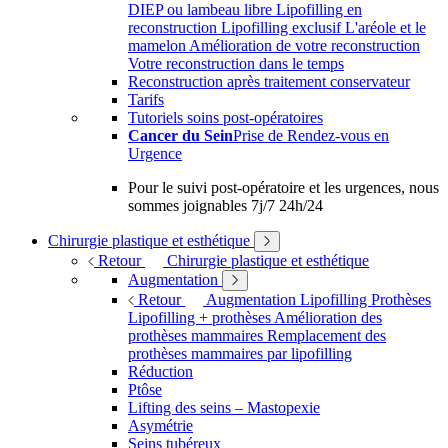
DIEP ou lambeau libre
Lipofilling en
reconstruction
Lipofilling exclusif
L'aréole et le
mamelon
Amélioration de votre reconstruction
Votre reconstruction dans le temps
Reconstruction après traitement conservateur
Tarifs
Tutoriels soins post-opératoires
Cancer du Sein
Prise de Rendez-vous en
Urgence
Pour le suivi post-opératoire et les urgences, nous
sommes joignables 7j/7 24h/24
Chirurgie plastique et esthétique
Retour
Chirurgie plastique et esthétique
Augmentation
Retour
Augmentation
Lipofilling
Prothèses
Lipofilling + prothèses
Amélioration des
prothèses mammaires
Remplacement des
prothèses mammaires par lipofilling
Réduction
Ptôse
Lifting des seins – Mastopexie
Asymétrie
Seins tubéreux