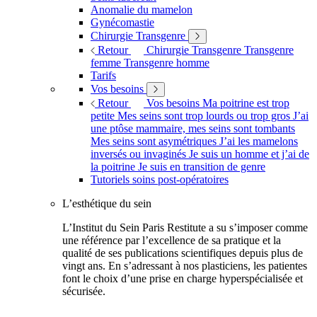
Anomalie du mamelon
Gynécomastie
Chirurgie Transgenre
Retour
Chirurgie Transgenre
Transgenre
femme
Transgenre homme
Tarifs
Vos besoins
Retour
Vos besoins
Ma poitrine est trop
petite
Mes seins sont trop lourds ou trop gros
J’ai
une ptôse mammaire, mes seins sont tombants
Mes seins sont asymétriques
J’ai les mamelons
inversés ou invaginés
Je suis un homme et j’ai de
la poitrine
Je suis en transition de genre
Tutoriels soins post-opératoires
L’esthétique du sein
L’Institut du Sein Paris Restitute a su s’imposer comme
une référence par l’excellence de sa pratique et la
qualité de ses publications scientifiques depuis plus de
vingt ans. En s’adressant à nos plasticiens, les patientes
font le choix d’une prise en charge hyperspécialisée et
sécurisée.