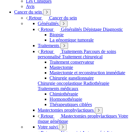
Les Cliniques
Avis
Cancer du sein
Retour
Cancer du sein
Généralités
Retour
Généralités
Dépistage
Diagnostic
Biopsie
La génomique tumorale
Traitements
Retour
Traitements
Parcours de soins
personnalisé
Traitement chirurgical
Traitement conservateur
Mastectomie
Mastectomie et reconstruction immédiate
Chirurgie ganglionnaire
Chirurgie oncoplastique
Radiothérapie
Traitements médicaux
Chimiothérapie
Hormonothérapie
Thérapeutiques ciblées
Mastectomies prophylactiques
Retour
Mastectomies prophylactiques
Votre
risque génétique
Votre suivi