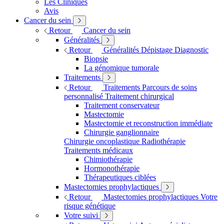
Les Cliniques
Avis
Cancer du sein
Retour
Cancer du sein
Généralités
Retour
Généralités
Dépistage
Diagnostic
Biopsie
La génomique tumorale
Traitements
Retour
Traitements
Parcours de soins
personnalisé
Traitement chirurgical
Traitement conservateur
Mastectomie
Mastectomie et reconstruction immédiate
Chirurgie ganglionnaire
Chirurgie oncoplastique
Radiothérapie
Traitements médicaux
Chimiothérapie
Hormonothérapie
Thérapeutiques ciblées
Mastectomies prophylactiques
Retour
Mastectomies prophylactiques
Votre
risque génétique
Votre suivi