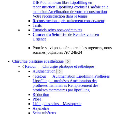
DIEP ou lambeau libre
Lipofilling en
reconstruction
Lipofilling exclusif
L'aréole et le
mamelon
Amélioration de votre reconstruction
Votre reconstruction dans le temps
Reconstruction après traitement conservateur
Tarifs
Tutoriels soins post-opératoires
Cancer du Sein
Prise de Rendez-vous en
Urgence
Pour le suivi post-opératoire et les urgences, nous
sommes joignables 7j/7 24h/24
Chirurgie plastique et esthétique
Retour
Chirurgie plastique et esthétique
Augmentation
Retour
Augmentation
Lipofilling
Prothèses
Lipofilling + prothèses
Amélioration des
prothèses mammaires
Remplacement des
prothèses mammaires par lipofilling
Réduction
Ptôse
Lifting des seins – Mastopexie
Asymétrie
Seins tubéreux