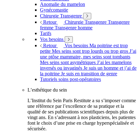
Anomalie du mamelon
Gynécomastie
Chirurgie Transgenre
Retour
Chirurgie Transgenre
Transgenre
femme
Transgenre homme
Tarifs
Vos besoins
Retour
Vos besoins
Ma poitrine est trop
petite
Mes seins sont trop lourds ou trop gros
J’ai
une ptôse mammaire, mes seins sont tombants
Mes seins sont asymétriques
J’ai les mamelons
inversés ou invaginés
Je suis un homme et j’ai de
la poitrine
Je suis en transition de genre
Tutoriels soins post-opératoires
L’esthétique du sein
L’Institut du Sein Paris Restitute a su s’imposer comme
une référence par l’excellence de sa pratique et la
qualité de ses publications scientifiques depuis plus de
vingt ans. En s’adressant à nos plasticiens, les patientes
font le choix d’une prise en charge hyperspécialisée et
sécurisée.