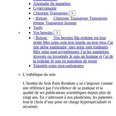
Anomalie du mamelon
Gynécomastie
Chirurgie Transgenre
Retour
Chirurgie Transgenre
Transgenre
femme
Transgenre homme
Tarifs
Vos besoins
Retour
Vos besoins
Ma poitrine est trop
petite
Mes seins sont trop lourds ou trop gros
J’ai
une ptôse mammaire, mes seins sont tombants
Mes seins sont asymétriques
J’ai les mamelons
inversés ou invaginés
Je suis un homme et j’ai de
la poitrine
Je suis en transition de genre
Tutoriels soins post-opératoires
L’esthétique du sein
L’Institut du Sein Paris Restitute a su s’imposer comme
une référence par l’excellence de sa pratique et la
qualité de ses publications scientifiques depuis plus de
vingt ans. En s’adressant à nos plasticiens, les patientes
font le choix d’une prise en charge hyperspécialisée et
sécurisée.