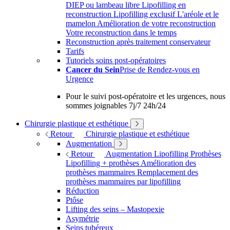
DIEP ou lambeau libre
Lipofilling en
reconstruction
Lipofilling exclusif
L'aréole et le
mamelon
Amélioration de votre reconstruction
Votre reconstruction dans le temps
Reconstruction après traitement conservateur
Tarifs
Tutoriels soins post-opératoires
Cancer du Sein
Prise de Rendez-vous en
Urgence
Pour le suivi post-opératoire et les urgences, nous
sommes joignables 7j/7 24h/24
Chirurgie plastique et esthétique
Retour
Chirurgie plastique et esthétique
Augmentation
Retour
Augmentation
Lipofilling
Prothèses
Lipofilling + prothèses
Amélioration des
prothèses mammaires
Remplacement des
prothèses mammaires par lipofilling
Réduction
Ptôse
Lifting des seins – Mastopexie
Asymétrie
Seins tubéreux