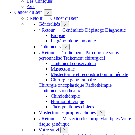
Les Cliniques
Avis
Cancer du sein
Retour
Cancer du sein
Généralités
Retour
Généralités
Dépistage
Diagnostic
Biopsie
La génomique tumorale
Traitements
Retour
Traitements
Parcours de soins
personnalisé
Traitement chirurgical
Traitement conservateur
Mastectomie
Mastectomie et reconstruction immédiate
Chirurgie ganglionnaire
Chirurgie oncoplastique
Radiothérapie
Traitements médicaux
Chimiothérapie
Hormonothérapie
Thérapeutiques ciblées
Mastectomies prophylactiques
Retour
Mastectomies prophylactiques
Votre
risque génétique
Votre suivi